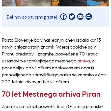
Facebook
Twitter
Email
Print
Deli novico s tvojimi prijatelji
Pošta Slovenije bo v naslednjih dneh izdala kar 13
novih priložnostnih znamk. Včeraj opoldne so v
Piranu predstavili znamke, posvečene 70-letnici
ustanovitve tamkajšnjega mestnega
arhiva
, v
ponedeljek pa v Laškem na slovesnem odprtju
prenovljenega zdraviliškega parka še znamko v čast
200-letnici pivovarstva v Laškem.
70 let Mestnega arhiva Piran
Znamko so tokrat posvetili tudi 70-letnici piranske