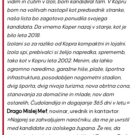
vidim in čutim v Izoli, bom kandidiral tam. V Kopru
bom na volitvah nastopil kot predsednik stranke,
naša lista bo zagotovo ponudila svojega
kandidata. Da vrnemo Koper nazaj v stanje, kot je
bilo leta 2018.
Izolani so za razliko od Kopra kompaktni in lojalni.
Izola spi, prebivalci si želijo napredka, sprememb,
tako kot v Kopru leta 2002. Menim, da lahko
ogromno naredimo, garažne hiše, plaže, športna
infrastruktura, posodobljen nogometni stadion,
dvig športa, dvig nivoja turizma, nova obrtna cona,
stanovanja za domačine in mlade, nov dom
ostarelih, Čudolandija in dogajanje 365 dni v letu.«
Drago Mislej Mef
, novinar, urednik in kantavtor:
»Najprej se zahvaljujem naročniku, da me je uvrstil
med kandidate za izolskega župana. Že res, da