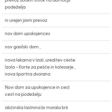
prevoz šolskih otrok na območju
podeželja
ni urejen javni prevoz
nov dom upokojencev
nov gasilski dom ,
nova lekarna v Izoli, ureditev ceste
Izola – Korte za pešče in kolesarje ,
nova športna dvorana
Novi dom za upokojence in cest
cest na podeželju
občinska lastnina bi morala biti