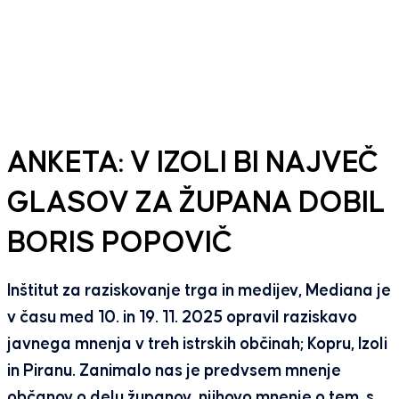
ANKETA: V IZOLI BI NAJVEČ
GLASOV ZA ŽUPANA DOBIL
BORIS POPOVIČ
Inštitut za raziskovanje trga in medijev, Mediana je
v času med 10. in 19. 11. 2025 opravil raziskavo
javnega mnenja v treh istrskih občinah; Kopru, Izoli
in Piranu. Zanimalo nas je predvsem mnenje
občanov o delu županov, njihovo mnenje o tem, s