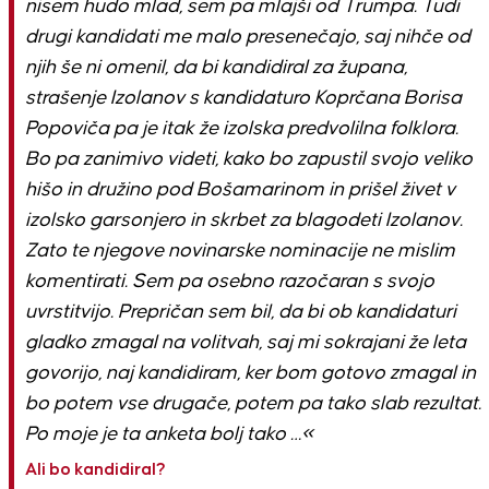
nisem hudo mlad, sem pa mlajši od Trumpa. Tudi
drugi kandidati me malo presenečajo, saj nihče od
njih še ni omenil, da bi kandidiral za župana,
strašenje Izolanov s kandidaturo Koprčana Borisa
Popoviča pa je itak že izolska predvolilna folklora.
Bo pa zanimivo videti, kako bo zapustil svojo veliko
hišo in družino pod Bošamarinom in prišel živet v
izolsko garsonjero in skrbet za blagodeti Izolanov.
Zato te njegove novinarske nominacije ne mislim
komentirati. Sem pa osebno razočaran s svojo
uvrstitvijo. Prepričan sem bil, da bi ob kandidaturi
gladko zmagal na volitvah, saj mi sokrajani že leta
govorijo, naj kandidiram, ker bom gotovo zmagal in
bo potem vse drugače, potem pa tako slab rezultat.
Po moje je ta anketa bolj tako …«
Ali bo kandidiral?