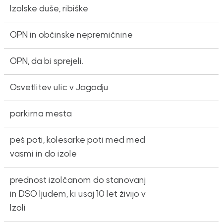
Izolske duše, ribiške
OPN in občinske nepremičnine
OPN, da bi sprejeli.
Osvetlitev ulic v Jagodju
parkirna mesta
peš poti, kolesarke poti med med
vasmi in do izole
prednost izolčanom do stanovanj
in DSO ljudem, ki usaj 10 let živijo v
Izoli