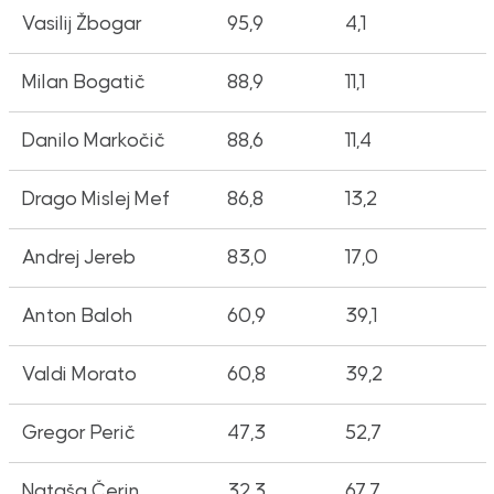
Vasilij Žbogar
95,9
4,1
Milan Bogatič
88,9
11,1
Danilo Markočič
88,6
11,4
Drago Mislej Mef
86,8
13,2
Andrej Jereb
83,0
17,0
Anton Baloh
60,9
39,1
Valdi Morato
60,8
39,2
Gregor Perič
47,3
52,7
Nataša Čerin
32,3
67,7