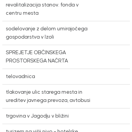
revalitalizacija stanov. fonda v
centru mesta
sodelovanje z delom umirajočega
gospodarstva v Izoli
SPREJETJE OBČINSKEGA
PROSTORSKEGA NAČRTA
telovadnica
tlakovanje ulic starega mesta in
ureditev javnega prevoza, avtobusi
trgovina v Jagodju v bližini
turizem na višji nivo – hotelske