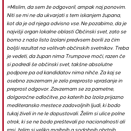
»Mislim, da sem že odgovoril, ampak naj ponovim.
Niti se mi ne da ukvarjati s tem iskanjem župana,
kot da je od njega odvisno vse. Ne pozabimo, da je
najvišji organ lokalne oblasti Občinski svet, zato se
bomo z našo listo Izolani predvsem borili za čim
boljši rezultat na volitvah občinskih svetnikov. Treba
je vedeti, da župan nima Trumpove moči, razen če
si podredi še občinski svet, takšne absolutne
podpore pa od kandidatov nima nihče. Za kaj se
osebno zavzemam je zelo preprosto vprašanje in
preprost odgovor. Zavzemam se za pametne,
dolgoročne odločitve, po katerih bo Izola prijazno
mediteransko mestece zadovoljnih ljudi, ki bodo
tukaj živeli in ne le dopustovali. Želim si ulice polne
otrok, ki se ne bodo preštevali po nacionalnosti ali
rasi, želim si veliko majhnih a sodobnih obrtnih