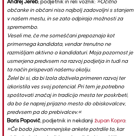
Andrej Jereb
, podjetnik in reli voznik:
»Očitno
občanke in občani niso najbolj zadovoljni s stanjem
v našem mestu, in se zato odpirajo možnosti za
spremembo.
Veseli me, če me someščani prepoznajo kot
primernega kandidata, vendar trenutno ne
razmišljam aktivno o kandidaturi. Moja pozornost je
usmerjena predvsem na razvoj podjetja in tudi na
ta način prispevati našemu okolju.
Želel bi si, da bi Izola doživela primeren razvoj ter
izkoristila ves svoj potencial. Pri tem je potrebno
spoštovati značaj in tradicijo mesta ter poskrbeti,
da bo še naprej prijazno mesto do obiskovalcev,
predvsem pa do prebivalcev.«
Boris Popovič
, podjetnik in nekdanji
župan Kopra
:
»Če bodo javnomnenjske ankete potrdile to, kar