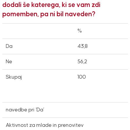
dodali še katerega, ki se vam zdi
pomemben, pa ni bil naveden?
%
Da
43,8
Ne
56,2
Skupaj
100
navedbe pri ‘Da’
Aktivnost za mlade in prenovitev