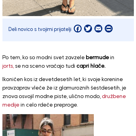
Facebook
Twitter
Email
Print
Deli novico s tvojimi prijatelji
Po tem, ko so modni svet zavzele
bermude
in
jorts,
se na sceno vračajo tudi
capri hlače.
Ikoničen kos iz devetdesetih let, ki svoje korenine
pravzaprav vleče že iz glamuroznih šestdesetih, je
znova osvojil modne piste, ulično modo,
družbene
medije
in celo rdeče preproge.