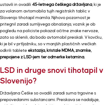
ustavili in ovadili
45-letnega češkega državljana
, ki je
za volanom avtomobila tujih registrskih tablic v
Slovenijo tihotapil mamila. Njihovo pozornost je
pritegnil zaradi sumljivega obnašanja, voznik je ob
pogledu na policiste pokazal očitne znake nervoze,
zato so sklenili, da bodo avtomobil preiskali. V kovčku,
ki je bil v prtljažniku, so v manjših plastičnih vrečkah
odkrili tablete
ekstazija, kristale MDMA, znamke,
prepojene z LSD-jem ter odmerke ketamina.
LSD in druge snovi tihotapil v
Slovenijo?
Državljana Češke so ovadili zaradi suma trgovine s
prepovedanimi substancami. Preiskava se nadaljuje,