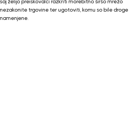
saj želijo preiskovalci razkriti morebitno širšo mrežo
nezakonite trgovine ter ugotoviti, komu so bile droge
namenjene.