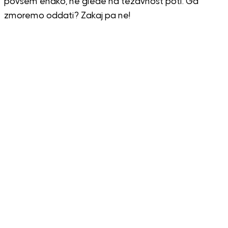
povsem enako, ne glede na težavnost poti. Ga
zmoremo oddati? Zakaj pa ne!