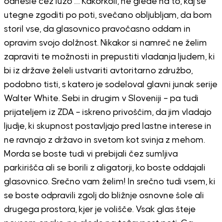
odnesle čez lužo … Kakorkoli, ne glede na to, kaj se
utegne zgoditi po poti, svečano obljubljam, da bom
storil vse, da glasovnico pravočasno oddam in
opravim svojo dolžnost. Nikakor si namreč ne želim
zapraviti te možnosti in prepustiti vladanja ljudem, ki
bi iz države želeli ustvariti avtoritarno združbo,
podobno tisti, s katero je sodeloval glavni junak serije
Walter White. Sebi in drugim v Sloveniji – pa tudi
prijateljem iz ZDA – iskreno privoščim, da jim vladajo
ljudje, ki skupnost postavljajo pred lastne interese in
ne ravnajo z državo in svetom kot svinja z mehom.
Morda se boste tudi vi prebijali čez sumljiva
parkirišča ali se borili z aligatorji, ko boste oddajali
glasovnico. Srečno vam želim! In srečno tudi vsem, ki
se boste odpravili zgolj do bližnje osnovne šole ali
drugega prostora, kjer je volišče. Vsak glas šteje