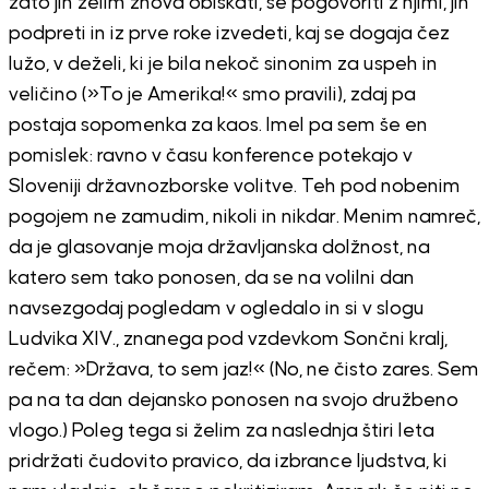
zato jih želim znova obiskati, se pogovoriti z njimi, jih
podpreti in iz prve roke izvedeti, kaj se dogaja čez
lužo, v deželi, ki je bila nekoč sinonim za uspeh in
veličino (»To je Amerika!« smo pravili), zdaj pa
postaja sopomenka za kaos. Imel pa sem še en
pomislek: ravno v času konference potekajo v
Sloveniji državnozborske volitve. Teh pod nobenim
pogojem ne zamudim, nikoli in nikdar. Menim namreč,
da je glasovanje moja državljanska dolžnost, na
katero sem tako ponosen, da se na volilni dan
navsezgodaj pogledam v ogledalo in si v slogu
Ludvika XIV., znanega pod vzdevkom Sončni kralj,
rečem: »Država, to sem jaz!« (No, ne čisto zares. Sem
pa na ta dan dejansko ponosen na svojo družbeno
vlogo.) Poleg tega si želim za naslednja štiri leta
pridržati čudovito pravico, da izbrance ljudstva, ki