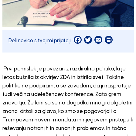
Facebook
Twitter
Email
Print
Deli novico s tvojimi prijatelji
Prvi pomislek je povezan z razdiralno politiko, ki je
letos bušnila iz okvirjev ZDA in iztirila svet. Takšne
politike ne podpiram, a se zavedam, da ji nasprotuje
tudi večina udeležencev konference. Zato grem
znova tja. Že lani so se na dogodku mnogi dolgoletni
znanci držali za glavo, ko smo se pogovarjali o
Trumpovem novem mandatu in njegovem pristopu k
reševanju notranjih in zunanjih problemov. In točno