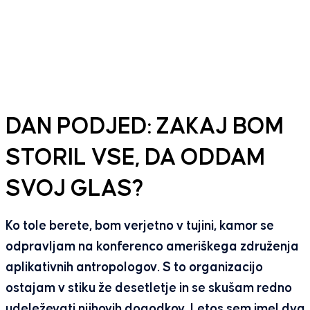
DAN PODJED: ZAKAJ BOM
STORIL VSE, DA ODDAM
SVOJ GLAS?
Ko tole berete, bom verjetno v tujini, kamor se
odpravljam na konferenco ameriškega združenja
aplikativnih antropologov. S to organizacijo
ostajam v stiku že desetletje in se skušam redno
udeleževati njihovih dogodkov. Letos sem imel dva