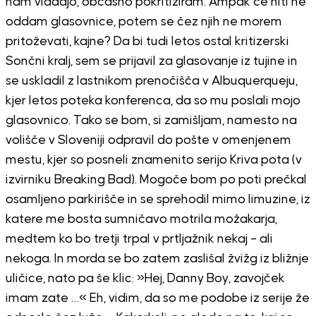
nam vladajo, občasno pokritiziram. Ampak če niti ne
oddam glasovnice, potem se čez njih ne morem
pritoževati, kajne? Da bi tudi letos ostal kritizerski
Sončni kralj, sem se prijavil za glasovanje iz tujine in
se uskladil z lastnikom prenočišča v Albuquerqueju,
kjer letos poteka konferenca, da so mu poslali mojo
glasovnico. Tako se bom, si zamišljam, namesto na
volišče v Sloveniji odpravil do pošte v omenjenem
mestu, kjer so posneli znamenito serijo Kriva pota (v
izvirniku Breaking Bad). Mogoče bom po poti prečkal
osamljeno parkirišče in se sprehodil mimo limuzine, iz
katere me bosta sumničavo motrila možakarja,
medtem ko bo tretji trpal v prtljažnik nekaj – ali
nekoga. In morda se bo zatem zaslišal žvižg iz bližnje
uličice, nato pa še klic: »Hej, Danny Boy, zavojček
imam zate …« Eh, vidim, da so me podobe iz serije že