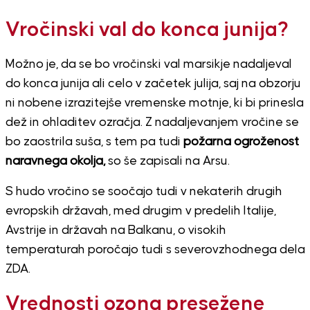
Vročinski val do konca junija?
Možno je, da se bo vročinski val marsikje nadaljeval
do konca junija ali celo v začetek julija, saj na obzorju
ni nobene izrazitejše vremenske motnje, ki bi prinesla
dež in ohladitev ozračja. Z nadaljevanjem vročine se
bo zaostrila suša, s tem pa tudi
požarna ogroženost
naravnega okolja,
so še zapisali na Arsu.
S hudo vročino se soočajo tudi v nekaterih drugih
evropskih državah, med drugim v predelih Italije,
Avstrije in državah na Balkanu, o visokih
temperaturah poročajo tudi s severovzhodnega dela
ZDA.
Vrednosti ozona presežene