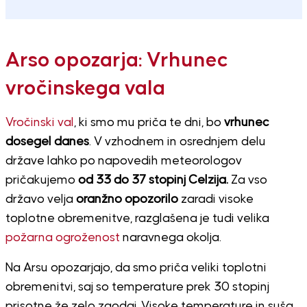
Arso opozarja: Vrhunec
vročinskega vala
Vročinski val
, ki smo mu priča te dni, bo
vrhunec
dosegel danes
. V vzhodnem in osrednjem delu
države lahko po napovedih meteorologov
pričakujemo
od 33 do 37 stopinj Celzija.
Za vso
državo velja
oranžno opozorilo
zaradi visoke
toplotne obremenitve, razglašena je tudi velika
požarna ogroženost
naravnega okolja.
Na Arsu opozarjajo, da smo priča veliki toplotni
obremenitvi, saj so temperature prek 30 stopinj
prisotne že zelo zgodaj. Visoke temperature in suša