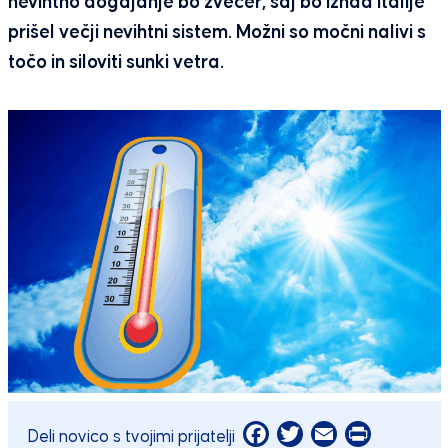
nevihtno dogajanje bo zvečer, saj bo iznad Italije
prišel večji nevihtni sistem. Možni so močni nalivi s
točo in siloviti sunki vetra.
Facebook
Twitter
Email
Print
Deli novico s tvojimi prijatelji