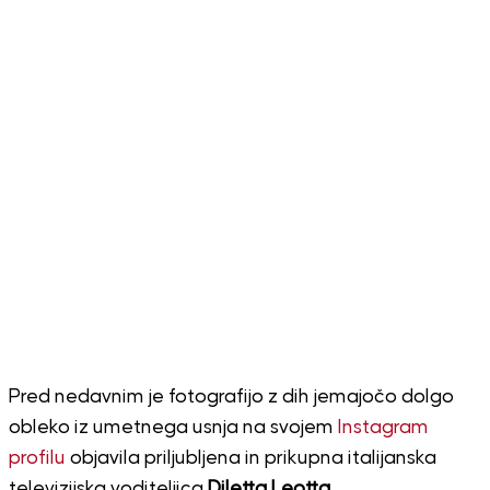
Pred nedavnim je fotografijo z dih jemajočo dolgo
obleko iz umetnega usnja na svojem
Instagram
profilu
objavila priljubljena in prikupna italijanska
televizijska voditeljica
Diletta Leotta.