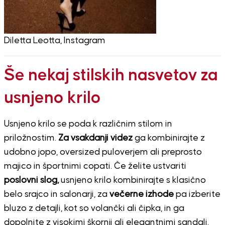
Diletta Leotta, Instagram
Še nekaj stilskih nasvetov za
usnjeno krilo
Usnjeno krilo se poda k različnim stilom in
priložnostim.
Za vsakdanji videz
ga kombinirajte z
udobno jopo, oversized puloverjem ali preprosto
majico in športnimi copati. Če želite ustvariti
poslovni slog,
usnjeno krilo kombinirajte s klasično
belo srajco in salonarji, za
večerne izhode
pa izberite
bluzo z detajli, kot so volančki ali čipka, in ga
dopolnite z visokimi škornji ali elegantnimi sandali.