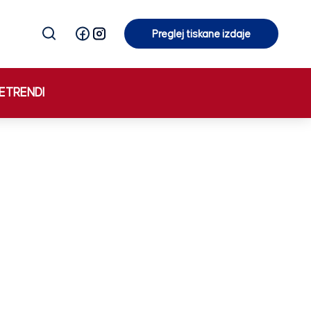
Preglej tiskane izdaje
Preglej tiskane izdaje
E
TRENDI