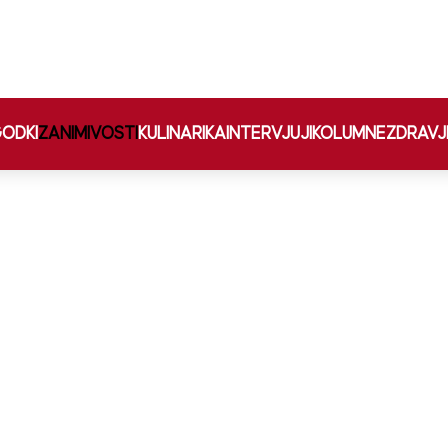
ODKI
ZANIMIVOSTI
KULINARIKA
INTERVJUJI
KOLUMNE
ZDRAVJ