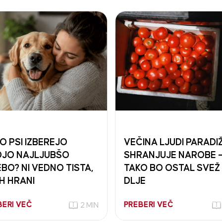
O PSI IZBEREJO
VEČINA LJUDI PARADI
JO NAJLJUBŠO
SHRANJUJE NAROBE 
BO? NI VEDNO TISTA,
TAKO BO OSTAL SVEŽ
IH HRANI
DLJE
BERI VEČ
PREBERI VEČ
2 MIN