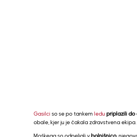
Gasilci
so se po tankem
ledu
priplazili 
obale, kjer ju je čakala zdravstvena ekipa.
Moškega so odpeljali v
bolnišnico
, njegov