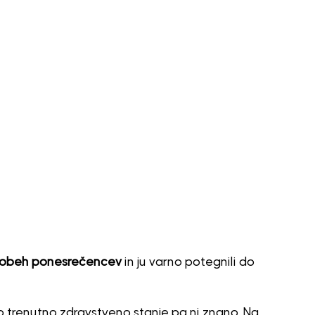
do obeh ponesrečencev
in ju varno potegnili do
o trenutno zdravstveno stanje pa ni znano. Na