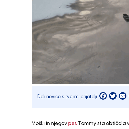
Facebook
Twitt
E
Deli novico s tvojimi prijatelji
Moški in njegov
pes
Tommy sta obtičala 