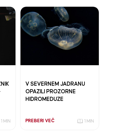
ŽNIK
V SEVERNEM JADRANU
–
OPAZILI PROZORNE
HIDROMEDUZE
PREBERI VEČ
1 MIN
1 MIN