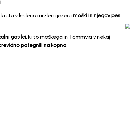
i.
, da sta v ledeno mrzlem jezeru
moški in njegov pes
kalni gasilci,
ki so moškega in Tommyja v nekaj
previdno potegnili na kopno
.