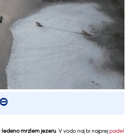
er
mail
Print
v
ledeno mrzlem jezeru
. V vodo naj bi najprej
padel