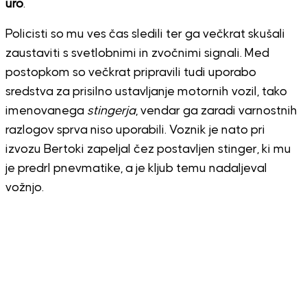
uro
.
Policisti so mu ves čas sledili ter ga večkrat skušali
zaustaviti s svetlobnimi in zvočnimi signali. Med
postopkom so večkrat pripravili tudi uporabo
sredstva za prisilno ustavljanje motornih vozil, tako
imenovanega
stingerja
, vendar ga zaradi varnostnih
razlogov sprva niso uporabili. Voznik je nato pri
izvozu Bertoki zapeljal čez postavljen stinger, ki mu
je predrl pnevmatike, a je kljub temu nadaljeval
vožnjo.