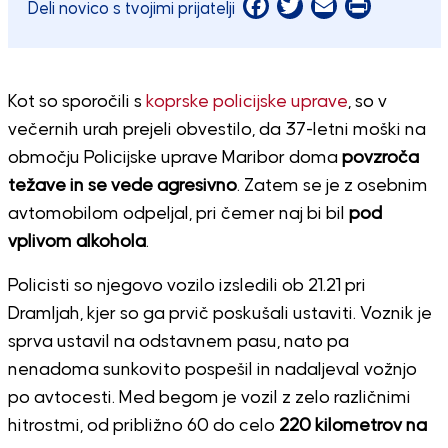
Facebook
Twitter
Email
Print
Deli novico s tvojimi prijatelji
Kot so sporočili s
koprske policijske uprave
, so v
večernih urah prejeli obvestilo, da 37-letni moški na
območju Policijske uprave Maribor doma
povzroča
težave in se vede agresivno
. Zatem se je z osebnim
avtomobilom odpeljal, pri čemer naj bi bil
pod
vplivom alkohola
.
Policisti so njegovo vozilo izsledili ob 21.21 pri
Dramljah, kjer so ga prvič poskušali ustaviti. Voznik je
sprva ustavil na odstavnem pasu, nato pa
nenadoma sunkovito pospešil in nadaljeval vožnjo
po avtocesti. Med begom je vozil z zelo različnimi
hitrostmi, od približno 60 do celo
220 kilometrov na