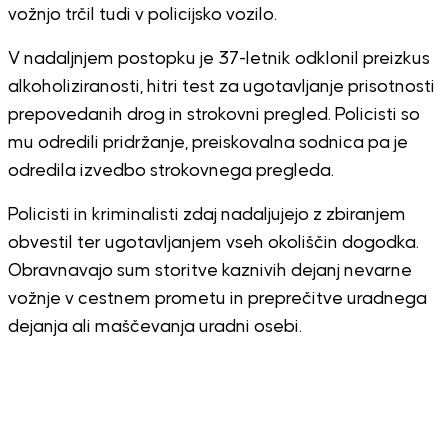
vožnjo trčil tudi v policijsko vozilo.
V nadaljnjem postopku je 37-letnik odklonil preizkus
alkoholiziranosti, hitri test za ugotavljanje prisotnosti
prepovedanih drog in strokovni pregled. Policisti so
mu odredili pridržanje, preiskovalna sodnica pa je
odredila izvedbo strokovnega pregleda.
Policisti in kriminalisti zdaj nadaljujejo z zbiranjem
obvestil ter ugotavljanjem vseh okoliščin dogodka.
Obravnavajo sum storitve kaznivih dejanj nevarne
vožnje v cestnem prometu in preprečitve uradnega
dejanja ali maščevanja uradni osebi.