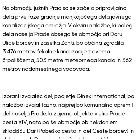
Na območju južnih Prad so se začela pripravljalna
dela prve faze gradnje manjkajočega dela javnega
kanalizacijskega omrežja. V okviru naložbe, ki poleg
dela naselja Prade obsega še območja pri Daru,
Ulice borcev in zaselka Zonti, bo občina zgradila
3.476 metrov fekalne kanalizacije z dvema
črpališčema, 503 metre meteornega kanala in 362
metrov nadomestnega vodovoda.
Izbrani izvajalec del, podjetje Ginex International, bo
naložbo izvajal fazno, najprej bo komunalno opremil
del naselja Prade, ki zajema objekte v ulici Prade
cesta XIV, nato pa še območje ob nekdanjem
skladišču Dar (Pobeška cesta in del Ceste borcev) in