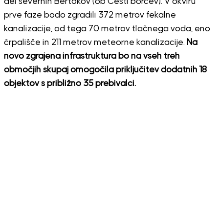
del severnih Bertokov (ob Cesti borcev). V okviru
prve faze bodo zgradili 372 metrov fekalne
kanalizacije, od tega 70 metrov tlačnega voda, eno
črpališče in 211 metrov meteorne kanalizacije.
Na
novo zgrajena infrastruktura bo na vseh treh
območjih skupaj omogočila priključitev dodatnih 18
objektov s približno 35 prebivalci.