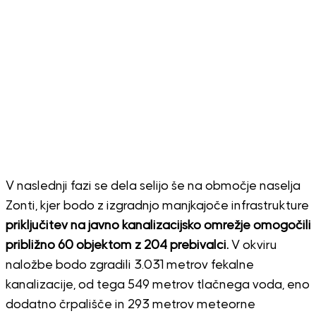
V naslednji fazi se dela selijo še na območje naselja
Zonti, kjer bodo z izgradnjo manjkajoče infrastrukture
priključitev na javno kanalizacijsko omrežje omogočili
približno 60 objektom z 204 prebivalci.
V okviru
naložbe bodo zgradili 3.031 metrov fekalne
kanalizacije, od tega 549 metrov tlačnega voda, eno
dodatno črpališče in 293 metrov meteorne