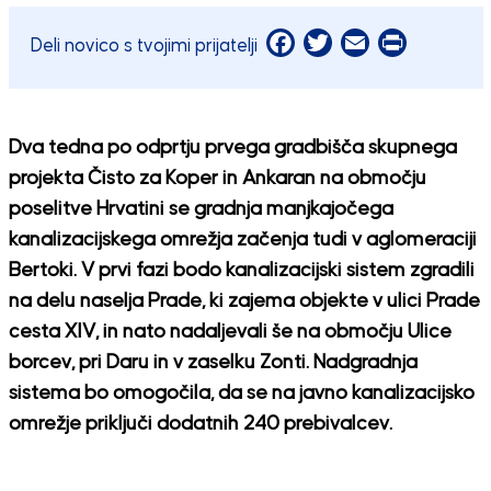
Facebook
Twitter
Email
Print
Deli novico s tvojimi prijatelji
Dva tedna po odprtju prvega gradbišča skupnega
projekta Čisto za Koper in Ankaran na območju
poselitve Hrvatini se gradnja manjkajočega
kanalizacijskega omrežja začenja tudi v aglomeraciji
Bertoki. V prvi fazi bodo kanalizacijski sistem zgradili
na delu naselja Prade, ki zajema objekte v ulici Prade
cesta XIV, in nato nadaljevali še na območju Ulice
borcev, pri Daru in v zaselku Zonti. Nadgradnja
sistema bo omogočila, da se na javno kanalizacijsko
omrežje priključi dodatnih 240 prebivalcev.