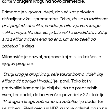
karte
v drugem krogu na novo premešale.
Primorac je v govoru dejal, da več kot polovica
državljanov želi spremembe.
“Vem, da se ta razlika na
prvi pogled zdi velika, vendar je bilo v prvem krogu
veliko hrupa. Na desnici je bilo veliko kandidatov. Zdaj
sva z Milanovićem ena na ena, kar smo želeli od
začetka,”
je dejal.
Milanovića je pozval, naj pove, kaj misli in kakšen je
njegov program.
“Drugi krog je drugi krog, šele takrat bomo videli, kaj
Milanović ponuja Hrvaški,”
je izjavil. Tako kot v
predvolilni kampanji je obljubil, da bo predsednik
vseh, ter dodal, da bo Hrvaško povedel v 22. stoletje.
“V drugem krogu začnemo od začetka,”
je dodal ter
se zahvalil Plenkoviću in HDZ, ki jim je obljubil, da jih ne