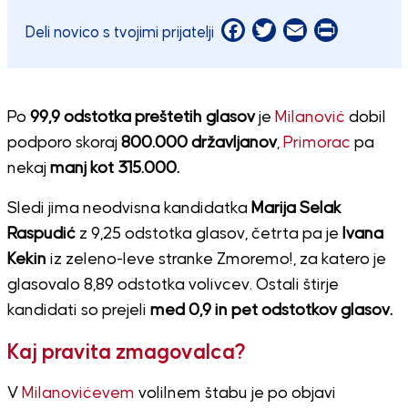
Facebook
Twitter
Email
Print
Deli novico s tvojimi prijatelji
Po
99,9 odstotka preštetih glasov
je
Milanović
dobil
podporo skoraj
800.000 državljanov
,
Primorac
pa
nekaj
manj kot 315.000.
Sledi jima neodvisna kandidatka
Marija Selak
Raspudić
z 9,25 odstotka glasov, četrta pa je
Ivana
Kekin
iz zeleno-leve stranke Zmoremo!, za katero je
glasovalo 8,89 odstotka volivcev. Ostali štirje
kandidati so prejeli
med 0,9 in pet odstotkov glasov.
Kaj pravita zmagovalca?
V
Milanovićevem
volilnem štabu je po objavi