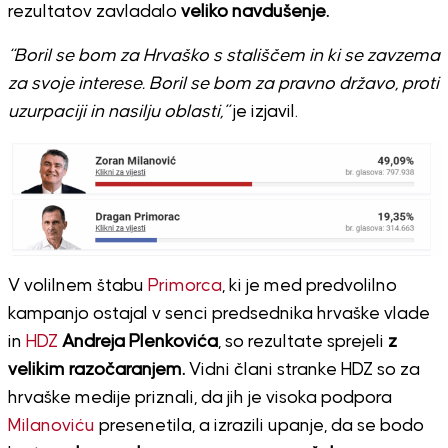
rezultatov zavladalo
veliko navdušenje.
“Boril se bom za Hrvaško s stališčem in ki se zavzema
za svoje interese. Boril se bom za pravno državo, proti
uzurpaciji in nasilju oblasti,”
je izjavil.
V volilnem štabu
Primorca
, ki je med predvolilno
kampanjo ostajal v senci predsednika hrvaške vlade
in
HDZ
Andreja Plenkovića
, so rezultate sprejeli
z
velikim razočaranjem.
Vidni člani stranke HDZ so za
hrvaške medije priznali, da jih je visoka podpora
Milanoviću
presenetila, a izrazili upanje, da se bodo