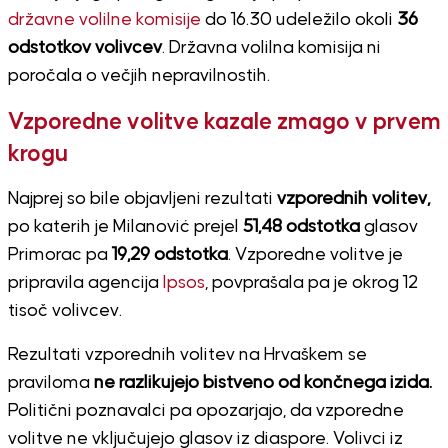
državne volilne komisije
do 16.30 udeležilo okoli
36
odstotkov volivcev
. Državna volilna komisija ni
poročala o večjih nepravilnostih.
Vzporedne volitve kazale zmago v prvem
krogu
Najprej so bile objavljeni rezultati
vzporednih volitev,
po katerih je Milanović prejel
51,48 odstotka
glasov
Primorac pa
19,29 odstotka
. Vzporedne volitve je
pripravila agencija
Ipsos
, povprašala pa je okrog 12
tisoč volivcev.
Rezultati vzporednih volitev na Hrvaškem se
praviloma
ne razlikujejo bistveno od končnega izida.
Politični poznavalci pa opozarjajo, da vzporedne
volitve ne vključujejo glasov iz diaspore. Volivci iz