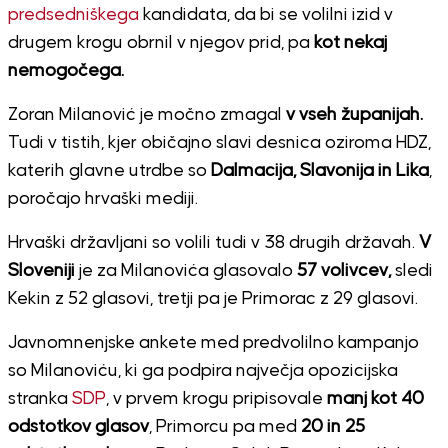
predsedniškega
kandidata, da bi se volilni izid v
drugem krogu obrnil v njegov prid, pa
kot nekaj
nemogočega.
Zoran Milanović je močno zmagal
v vseh županijah.
Tudi v tistih, kjer običajno slavi desnica oziroma HDZ,
katerih glavne utrdbe so
Dalmacija, Slavonija in Lika
,
poročajo hrvaški mediji.
Hrvaški državljani so volili tudi v 38 drugih državah.
V
Sloveniji
je za Milanovića glasovalo
57 volivcev,
sledi
Kekin z 52 glasovi, tretji pa je Primorac z 29 glasovi.
Javnomnenjske ankete med predvolilno kampanjo
so Milanoviću, ki ga podpira največja opozicijska
stranka
SDP
, v prvem krogu pripisovale
manj kot 40
odstotkov glasov
, Primorcu pa med
20 in 25