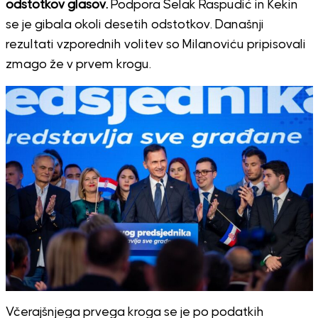
odstotkov glasov.
Podpora Selak Raspudić in Kekin
se je gibala okoli desetih odstotkov. Današnji
rezultati vzporednih volitev so Milanoviću pripisovali
zmago že v prvem krogu.
Včerajšnjega prvega kroga se je po podatkih