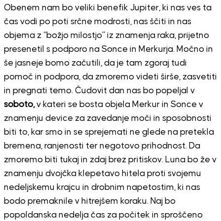
Obenem nam bo veliki benefik Jupiter, ki nas ves ta
čas vodi po poti srčne modrosti, nas ščiti in nas
objema z “božjo milostjo” iz znamenja raka, prijetno
presenetil s podporo na Sonce in Merkurja. Močno in
še jasneje bomo začutili, da je tam zgoraj tudi
pomoč in podpora, da zmoremo videti širše, zasvetiti
in pregnati temo. Čudovit dan nas bo popeljal v
soboto,
v kateri se bosta objela Merkur in Sonce v
znamenju device za zavedanje moči in sposobnosti
biti to, kar smo in se sprejemati ne glede na pretekla
bremena, ranjenosti ter negotovo prihodnost. Da
zmoremo biti tukaj in zdaj brez pritiskov. Luna bo že v
znamenju dvojčka klepetavo hitela proti svojemu
nedeljskemu krajcu in drobnim napetostim, ki nas
bodo premaknile v hitrejšem koraku. Naj bo
popoldanska nedelja čas za počitek in sproščeno