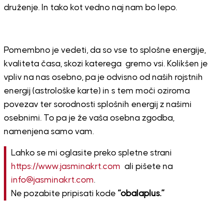
druženje. In tako kot vedno naj nam bo lepo.
Pomembno je vedeti, da so vse to splošne energije,
kvaliteta časa, skozi katerega gremo vsi. Kolikšen je
vpliv na nas osebno, pa je odvisno od naših rojstnih
energij (astrološke karte) in s tem moči oziroma
povezav ter sorodnosti splošnih energij z našimi
osebnimi. To pa je že vaša osebna zgodba,
namenjena samo vam.
Lahko se mi oglasite preko spletne strani
https://www.jasminakrt.com
ali pišete na
info@jasminakrt.com
.
Ne pozabite pripisati kode
“obalaplus.”