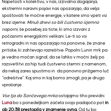
Napetosti v kolektivu, v nas, izzivalna dogajanja,
ekstremni naravni pojavi nas opozarjajo, da velja
spoštovati te močne energije, v katere smo vpeti vsi
brez izjeme.
Minuli dnevi so bili čustveno izjemno
naporni,
še posebej za tiste, ki smo izzvani z
počasnimi energijskimi velikani. Le-ti so vsi
retrogradni in nas opozarjajo na ponovne, že znane
pritiske, ki zahtevajo razrešitve. Popolni Lunin mrk pa
je vedno močan signal, da se lahko v močni želji po
razsvetlitvi za hip tudi čustveno stemni z namenom,
da nekaj zares spustimo in da ponovno prižgemo luč
“odrešitve”. Kaj smo in kaj bomo zmogli, pa je drugo
vprašanje.
Vse tja do Sončevega mrka
ostajajmo tiho previdni.
Luna
bo s ponedeljkom začela svojo padajočo pot
in
ob 20:38 prestopila v znamenje ovna.
Od tu bo