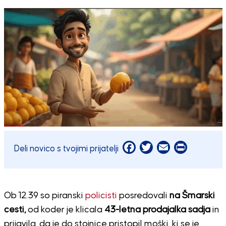
Facebook
Twitter
Email
Print
Deli novico s tvojimi prijatelji
Ob 12.39 so piranski
policisti
posredovali
na Šmarski
cesti,
od koder je klicala
43-letna prodajalka sadja
in
prijavila, da je do stojnice pristopil moški, ki se je