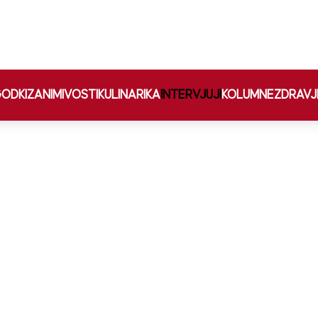
ODKI
ZANIMIVOSTI
KULINARIKA
INTERVJUJI
KOLUMNE
ZDRAVJ