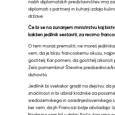
naših diplomatskih predstavništev ima za
diplomati s partnerji in kuharji izdajo kul
države.
Če bi se na zunanjem ministrstvu kaj bistv
kakšen jedilnik sestaviti, za recimo franco
O tem moraš premisliti, ne moreš jedilnika k
vem, da je blizu francoskemu okusu, najpre
gostitelj. Kar pomeni, da gostitelj izkoristi
Zelo pomembno! Številne predsednice/ki d
duhovito.
Jedilnik bi vsekakor gradil na dejstvu, da j
značilnost in bi izbiral krožnike za posa
sredozemskega in osrednjeslovenskega sv
ker vem, da jih Francozi bolje obvladajo. 
Nedavno sem bil v dolini Soče, kjer smo o