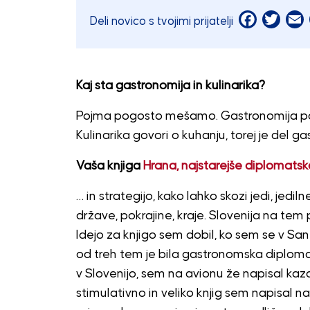
Facebook
Twitt
E
Deli novico s tvojimi prijatelji
Kaj sta gastronomija in kulinarika?
Pojma pogosto mešamo. Gastronomija pom
Kulinarika govori o kuhanju, torej je del ga
Vaša knjiga
Hrana, najstarejše diplomatsk
… in strategijo, kako lahko skozi jedi, jedi
države, pokrajine, kraje. Slovenija na tem 
Idejo za knjigo sem dobil, ko sem se v S
od treh tem je bila gastronomska diploma
v Slovenijo, sem na avionu že napisal kaza
stimulativno in veliko knjig sem napisal n