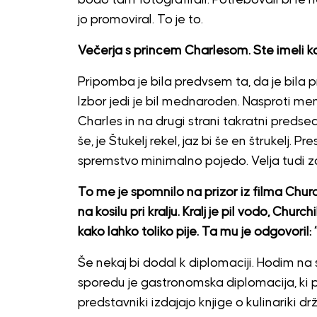
jo promoviral. To je to.
Večerja s princem Charlesom. Ste imeli k
Pripomba je bila predvsem ta, da je bila
Izbor jedi je bil mednaroden. Nasproti men
Charles in na drugi strani takratni predsedn
še, je Štukelj rekel, jaz bi še en štrukelj. 
spremstvo minimalno pojedo. Velja tudi za v
To me je spomnilo na prizor iz filma Churchi
na kosilu pri kralju. Kralj je pil vodo, Churc
kako lahko toliko pije. Ta mu je odgovoril: “
Še nekaj bi dodal k diplomaciji. Hodim n
sporedu je gastronomska diplomacija, ki p
predstavniki izdajajo knjige o kulinariki d