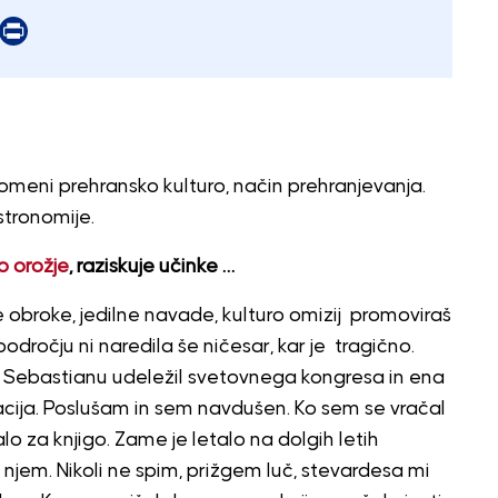
er
mail
Print
eni prehransko kulturo, način prehranjevanja.
stronomije.
o orožje
, raziskuje učinke …
lne obroke, jedilne navade, kulturo omizij promoviraš
področju ni naredila še ničesar, kar je tragično.
an Sebastianu udeležil svetovnega kongresa in ena
cija. Poslušam in sem navdušen. Ko sem se vračal
lo za knjigo. Zame je letalo na dolgih letih
a njem. Nikoli ne spim, prižgem luč, stevardesa mi