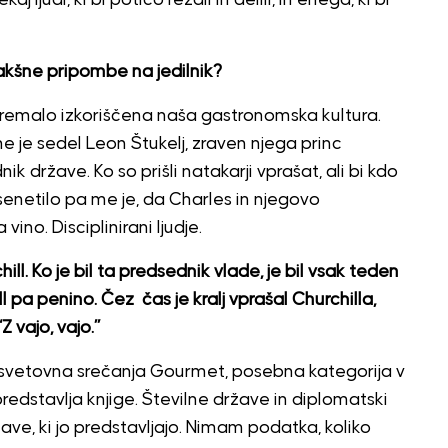
akšne pripombe na jedilnik?
 premalo izkoriščena naša gastronomska kultura.
e je sedel Leon Štukelj, zraven njega princ
ik države. Ko so prišli natakarji vprašat, ali bi kdo
Presenetilo pa me je, da Charles in njegovo
ino. Disciplinirani ljudje.
ll. Ko je bil ta predsednik vlade, je bil vsak teden
hill pa penino. Čez čas je kralj vprašal Churchilla,
Z vajo, vajo.”
a svetovna srečanja Gourmet, posebna kategorija v
redstavlja knjige. Številne države in diplomatski
ržave, ki jo predstavljajo. Nimam podatka, koliko