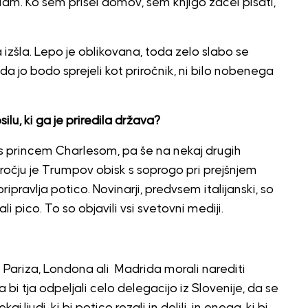
am. Ko sem prišel domov, sem knjigo začel pisati,
 izšla. Lepo je oblikovana, toda zelo slabo se
da jo bodo sprejeli kot priročnik, ni bilo nobenega
lu, ki ga je priredila država?
i s princem Charlesom, pa še na nekaj drugih
ročju je Trumpov obisk s soprogo pri prejšnjem
pravlja potico. Novinarji, predvsem italijanski, so
i pico. To so objavili vsi svetovni mediji.
di Pariza, Londona ali Madrida morali narediti
bi tja odpeljali celo delegacijo iz Slovenije, da se
j ljudi, ki bi potico rezali in delili, in enega, ki bi