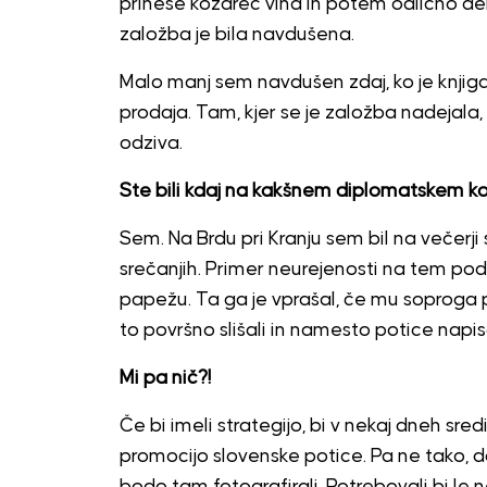
prinese kozarec vina in potem odlično del
založba je bila navdušena.
Malo manj sem navdušen zdaj, ko je knjiga
prodaja. Tam, kjer se je založba nadejala, 
odziva.
Ste bili kdaj na kakšnem diplomatskem kosi
Sem. Na Brdu pri Kranju sem bil na večerj
srečanjih. Primer neurejenosti na tem pod
papežu. Ta ga je vprašal, če mu soproga pri
to površno slišali in namesto potice napisal
Mi pa nič?!
Če bi imeli strategijo, bi v nekaj dneh sre
promocijo slovenske potice. Pa ne tako, da 
bodo tam fotografirali. Potrebovali bi le neka