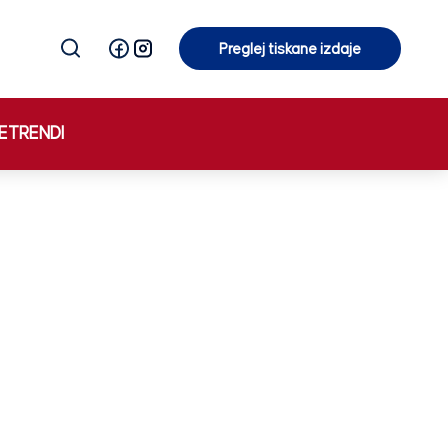
Preglej tiskane izdaje
Preglej tiskane izdaje
E
TRENDI