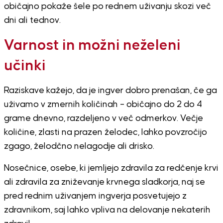
običajno pokaže šele po rednem uživanju skozi več
dni ali tednov.
Varnost in možni neželeni
učinki
Raziskave kažejo, da je ingver dobro prenašan, če ga
uživamo v zmernih količinah – običajno do 2 do 4
grame dnevno, razdeljeno v več odmerkov. Večje
količine, zlasti na prazen želodec, lahko povzročijo
zgago, želodčno nelagodje ali drisko.
Nosečnice, osebe, ki jemljejo zdravila za redčenje krvi
ali zdravila za zniževanje krvnega sladkorja, naj se
pred rednim uživanjem ingverja posvetujejo z
zdravnikom, saj lahko vpliva na delovanje nekaterih