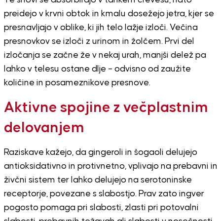
Te snovi se absorbirajo v tankem črevesu, nato
preidejo v krvni obtok in kmalu dosežejo jetra, kjer se
presnavljajo v oblike, ki jih telo lažje izloči. Večina
presnovkov se izloči z urinom in žolčem. Prvi del
izločanja se začne že v nekaj urah, manjši delež pa
lahko v telesu ostane dlje – odvisno od zaužite
količine in posameznikove presnove.
Aktivne spojine z večplastnim
delovanjem
Raziskave kažejo, da gingeroli in šogaoli delujejo
antioksidativno in protivnetno, vplivajo na prebavni in
živčni sistem ter lahko delujejo na serotoninske
receptorje, povezane s slabostjo. Prav zato ingver
pogosto pomaga pri slabosti, zlasti pri potovalni