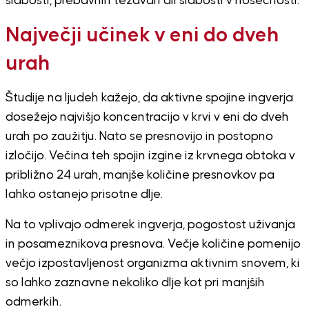
slabosti, prebavnih težavah ali slabosti v nosečnosti.
Največji učinek v eni do dveh
urah
Študije na ljudeh kažejo, da aktivne spojine ingverja
dosežejo najvišjo koncentracijo v krvi v eni do dveh
urah po zaužitju. Nato se presnovijo in postopno
izločijo. Večina teh spojin izgine iz krvnega obtoka v
približno 24 urah, manjše količine presnovkov pa
lahko ostanejo prisotne dlje.
Na to vplivajo odmerek ingverja, pogostost uživanja
in posameznikova presnova. Večje količine pomenijo
večjo izpostavljenost organizma aktivnim snovem, ki
so lahko zaznavne nekoliko dlje kot pri manjših
odmerkih.