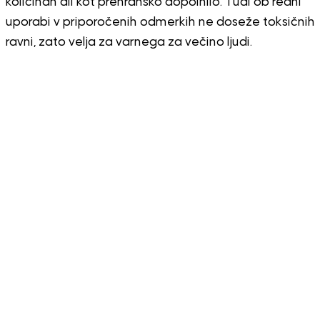
količinah ali kot prehransko dopolnilo. Tudi ob redni
uporabi v priporočenih odmerkih ne doseže toksičnih
ravni, zato velja za varnega za večino ljudi.