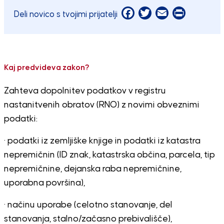
Facebook
Twitter
Email
Print
Deli novico s tvojimi prijatelji
Kaj predvideva
zakon?
Zahteva dopolnitev podatkov v registru
nastanitvenih obratov (RNO) z novimi obveznimi
podatki:
· podatki iz zemljiške knjige in podatki iz katastra
nepremičnin (ID znak, katastrska občina, parcela, tip
nepremičnine, dejanska raba nepremičnine,
uporabna površina),
· načinu uporabe (celotno stanovanje, del
stanovanja, stalno/začasno prebivališče),