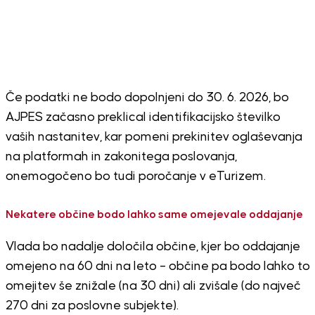
Če podatki ne bodo dopolnjeni do 30. 6. 2026, bo
AJPES začasno preklical identifikacijsko številko
vaših nastanitev, kar pomeni prekinitev oglaševanja
na platformah in zakonitega poslovanja,
onemogočeno bo tudi poročanje v eTurizem.
Nekatere občine bodo lahko same omejevale oddajanje
Vlada bo nadalje določila občine, kjer bo oddajanje
omejeno na 60 dni na leto – občine pa bodo lahko to
omejitev še znižale (na 30 dni) ali zvišale (do največ
270 dni za poslovne subjekte).