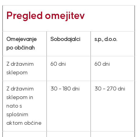
Pregled omejitev
Omejevanje
Sobodajalci
s.p., d.o.o.
po občinah
Z državnim
60 dni
60 dni
sklepom
Z državnim
30 – 180 dni
30 – 270 dni
sklepom in
nato s
splošnim
aktom občine