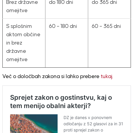
Brez državne
do 180 dni
do 365 dni
omejitve
S splošnim
60 – 180 dni
60 – 365 dni
aktom občine
in brez
državne
omejitve
Več o določbah zakona si lahko prebere
tukaj.