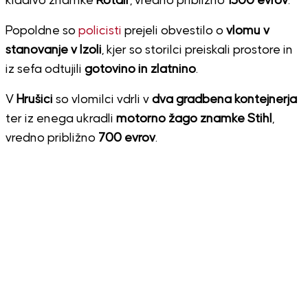
kladivo znamke
Rotair
, vredno približno
1500 evrov
.
Popoldne so
policisti
prejeli obvestilo o
vlomu v
stanovanje v Izoli
, kjer so storilci preiskali prostore in
iz sefa odtujili
gotovino in zlatnino
.
V
Hrušici
so vlomilci vdrli v
dva gradbena kontejnerja
ter iz enega ukradli
motorno žago znamke Stihl
,
vredno približno
700 evrov
.