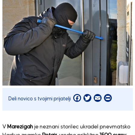
Facebook
Twitter
Email
Print
Deli novico s tvojimi prijatelji
V
Marezigah
je neznani storilec ukradel pnevmatsko