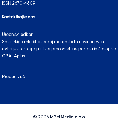
ISSN 2670-4609
Kontaktirajte nas
Uredniški odbor
Smo ekipa mladih in nekaj manj mladih novinarjev in
avtorjev, ki skupaj ustvarjamo vsebine portala in časopisa
OBALAplus.
Preberi več
© 2026
MBM Media d.o.o