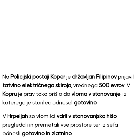
Na
Policijski postaji Koper
je
državljan Filipinov
prijavil
tatvino električnega skiroja
, vrednega
500 evrov
. V
Kopru
je prav tako prišlo do
vloma v stanovanje
, iz
katerega je storilec odnesel
gotovino
.
V
Hrpeljah
so vlomilci
vdrli v stanovanjsko hišo
,
pregledali in premetali vse prostore ter iz sefa
odnesli
gotovino in zlatnino
.