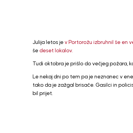
Julija letos je
v Portorožu izbruhnil še en v
še
deset lokalov.
Tudi oktobra je prišlo do večjeg požara, k
Le nekaj dni po tem pa je neznanec v e
tako da je zažgal brisače. Gasilci in policis
bil prijet.