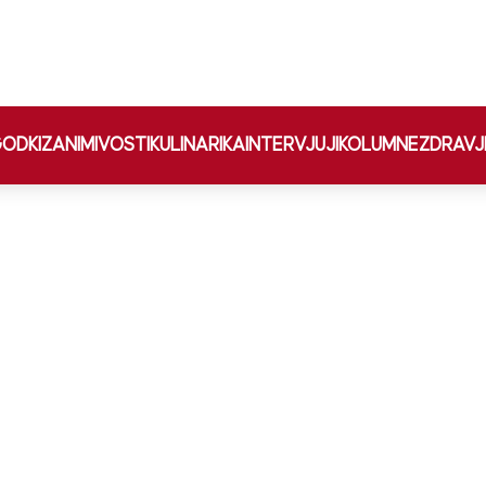
ODKI
ZANIMIVOSTI
KULINARIKA
INTERVJUJI
KOLUMNE
ZDRAVJ