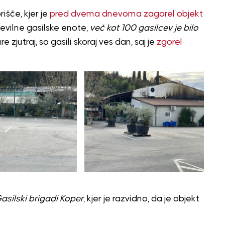
išče, kjer je
pred dvema dnevoma zagorel objekt
tevilne gasilske enote,
več kot 100 gasilcev je bilo
ure zjutraj, so gasili skoraj ves dan, saj je
zgorel
asilski brigadi Koper
, kjer je razvidno, da je objekt