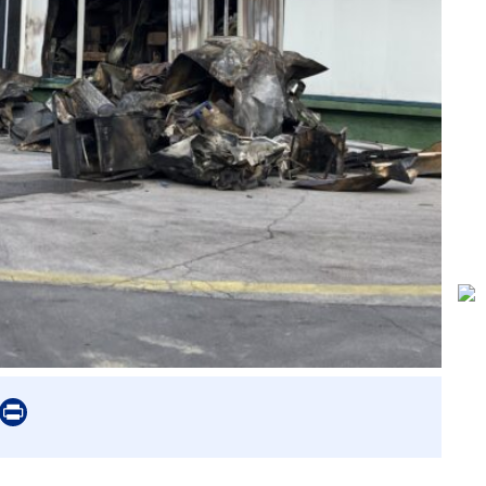
er
mail
Print