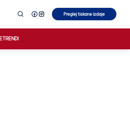
Preglej tiskane izdaje
Preglej tiskane izdaje
E
TRENDI