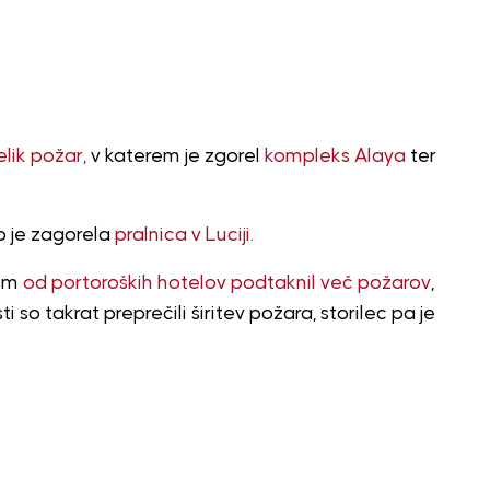
elik požar,
v katerem je zgorel
kompleks Alaya
ter
o je zagorela
pralnica v Luciji.
nem
od portoroških hotelov podtaknil več požarov
,
ti so takrat preprečili širitev požara, storilec pa je