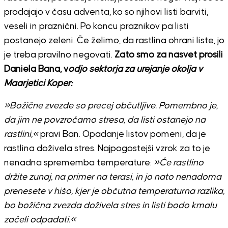
prodajajo v času adventa, ko so njihovi listi barviti,
veseli in praznični. Po koncu praznikov pa listi
postanejo zeleni. Če želimo, da rastlina ohrani liste, jo
je treba pravilno negovati.
Zato smo za nasvet prosili
Daniela Bana, v
odjo sektorja za urejanje okolja v
Maarjetici Koper:
»Božične zvezde so precej občutljive. Pomembno je,
da jim ne povzročamo stresa, da listi ostanejo na
rastlini,«
pravi Ban. Opadanje listov pomeni, da je
rastlina doživela stres. Najpogostejši vzrok za to je
nenadna sprememba temperature:
»Če rastlino
držite zunaj, na primer na terasi, in jo nato nenadoma
prenesete v hišo, kjer je občutna temperaturna razlika,
bo božična zvezda doživela stres in listi bodo kmalu
začeli odpadati.«