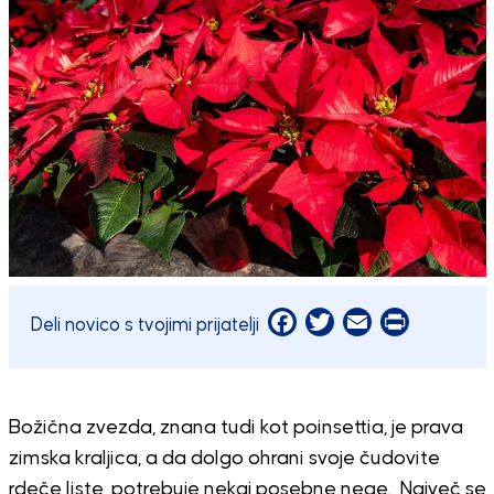
Facebook
Twitter
Email
Print
Deli novico s tvojimi prijatelji
Božična zvezda, znana tudi kot poinsettia, je prava
zimska kraljica, a da dolgo ohrani svoje čudovite
rdeče liste, potrebuje nekaj posebne nege. Največ se