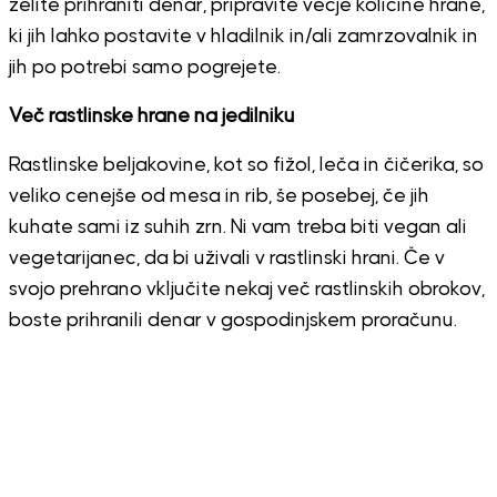
želite prihraniti denar, pripravite večje količine hrane,
ki jih lahko postavite v hladilnik in/ali zamrzovalnik in
jih po potrebi samo pogrejete.
Več rastlinske hrane na jedilniku
Rastlinske beljakovine, kot so fižol, leča in čičerika, so
veliko cenejše od mesa in rib, še posebej, če jih
kuhate sami iz suhih zrn. Ni vam treba biti vegan ali
vegetarijanec, da bi uživali v rastlinski hrani. Če v
svojo prehrano vključite nekaj več rastlinskih obrokov,
boste prihranili denar v gospodinjskem proračunu.