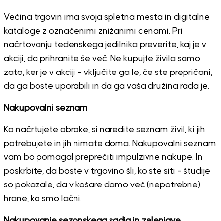
Večina trgovin ima svoja spletna mesta in digitalne
kataloge z označenimi znižanimi cenami. Pri
načrtovanju tedenskega jedilnika preverite, kaj je v
akciji, da prihranite še več. Ne kupujte živila samo
zato, ker je v akciji – vključite ga le, če ste prepričani,
da ga boste uporabili in da ga vaša družina rada je.
Nakupovalni seznam
Ko načrtujete obroke, si naredite seznam živil, ki jih
potrebujete in jih nimate doma. Nakupovalni seznam
vam bo pomagal preprečiti impulzivne nakupe. In
poskrbite, da boste v trgovino šli, ko ste siti – študije
so pokazale, da v košare damo več (nepotrebne)
hrane, ko smo lačni.
Nakupovanje sezonskega sadja in zelenjave