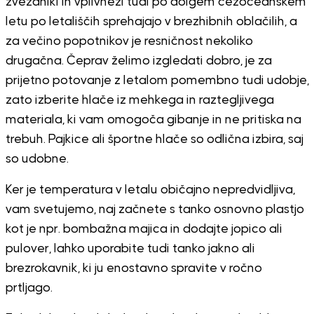
zvezdniki in vplivneži tudi po dolgem čezoceanskem
letu po letališčih sprehajajo v brezhibnih oblačilih, a
za večino popotnikov je resničnost nekoliko
drugačna. Čeprav želimo izgledati dobro, je za
prijetno potovanje z letalom pomembno tudi udobje,
zato izberite hlače iz mehkega in raztegljivega
materiala, ki vam omogoča gibanje in ne pritiska na
trebuh. Pajkice ali športne hlače so odlična izbira, saj
so udobne.
Ker je temperatura v letalu običajno nepredvidljiva,
vam svetujemo, naj začnete s tanko osnovno plastjo
kot je npr. bombažna majica in dodajte jopico ali
pulover, lahko uporabite tudi tanko jakno ali
brezrokavnik, ki ju enostavno spravite v ročno
prtljago.