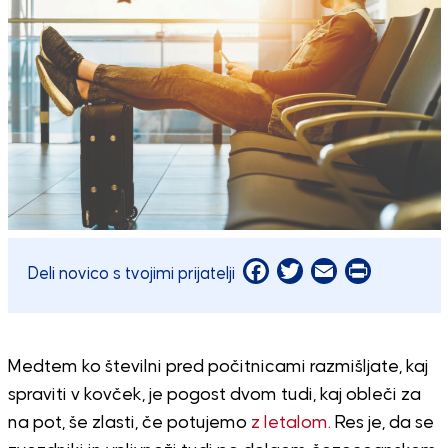
Facebook
Twitter
Email
Print
Deli novico s tvojimi prijatelji
Medtem ko številni pred počitnicami razmišljate, kaj
spraviti v kovček, je pogost dvom tudi, kaj obleči za
na pot, še zlasti, če potujemo
z letalom.
Res je, da se