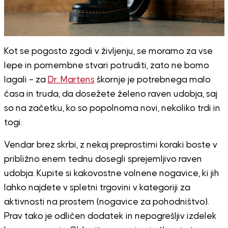
Kot se pogosto zgodi v življenju, se moramo za vse
lepe in pomembne stvari potruditi, zato ne bomo
lagali – za
Dr. Martens
škornje je potrebnega malo
časa in truda, da dosežete želeno raven udobja, saj
so na začetku, ko so popolnoma novi, nekoliko trdi in
togi.
Vendar brez skrbi, z nekaj preprostimi koraki boste v
približno enem tednu dosegli sprejemljivo raven
udobja. Kupite si kakovostne volnene nogavice, ki jih
lahko najdete v spletni trgovini v kategoriji za
aktivnosti na prostem (nogavice za pohodništvo).
Prav tako je odličen dodatek in nepogrešljiv izdelek