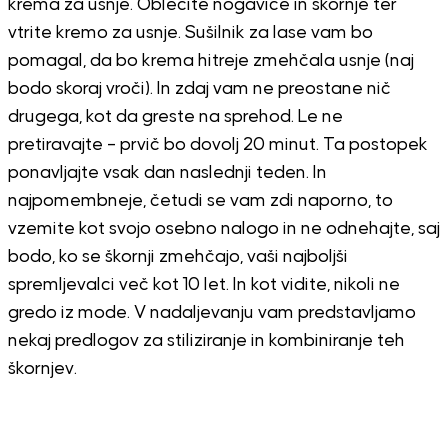
krema za usnje. Oblecite nogavice in škornje ter
vtrite kremo za usnje. Sušilnik za lase vam bo
pomagal, da bo krema hitreje zmehčala usnje (naj
bodo skoraj vroči). In zdaj vam ne preostane nič
drugega, kot da greste na sprehod. Le ne
pretiravajte – prvič bo dovolj 20 minut. Ta postopek
ponavljajte vsak dan naslednji teden. In
najpomembneje, četudi se vam zdi naporno, to
vzemite kot svojo osebno nalogo in ne odnehajte, saj
bodo, ko se škornji zmehčajo, vaši najboljši
spremljevalci več kot 10 let. In kot vidite, nikoli ne
gredo iz mode. V nadaljevanju vam predstavljamo
nekaj predlogov za stiliziranje in kombiniranje teh
škornjev.