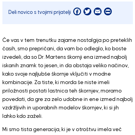
Facebook
Twitter
Email
Print
Deli novico s tvojimi prijatelji
Če vas v tem trenutku zajame nostalgija po preteklih
časih, smo prepričani, da vam bo odleglo, ko boste
izvedeli, da so Dr. Martens škornji ena izmed najbolj
iskanih znamk to jesen, in da obstaja veliko načinov,
kako svoje najljubše škornje vključiti v modne
kombinacije. Za tiste, ki morda še niste imeli
priložnosti postati lastnica teh škornjev, moramo
povedati, da gre za zelo udobne in ene izmed najbolj
vzdržljivih in uporabnih modelov škornjev, ki si jih
lahko kdo zaželi.
Mi smo tista generacija, ki je v otroštvu imela več