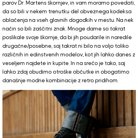
parov Dr. Martens škornjev, in vam moramo povedati,
da so bili v nekem trenutku del obveznega kodeksa
oblačenja na vseh glavnih dogodkih v mestu. Na nek
način so bili zaščitni znak. Mnoge dame so takrat
poslikale svoje škornje, da bi jih poudarile in naredile
drugačne/posebne, saj takrat ni bilo na voljo toliko
različnih in edinstvenih modelov, kot jih lahko danes z
veseljem najdete in kupite. In na srečo je tako, saj
lahko zdaj obudimo otroške občutke in obogatimo
današnje modne kombinacije z retro pridihom.