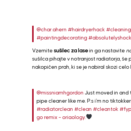
@char.ahern
#hairdryerhack
#cleaning
#paintingdecorating
#absolutelyshoc
Vzemite
sušilec za lase
in ga nastavite
na
sušilca pihajte v notranjost radiatorja, še
nakopičen prah, ki se je nabiral skozi celo 
@missniamhgordon
Just moved in and th
pipe cleaner like me. P.s i’m no tiktokke
#radiatorclean
#clean
#cleantok
#fy
go remix – oriaology.