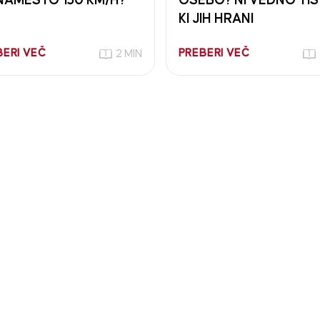
NAMESTO 130 KM/H?
OSEBO? NI VEDNO TIS
KI JIH HRANI
BERI VEČ
PREBERI VEČ
2 MIN