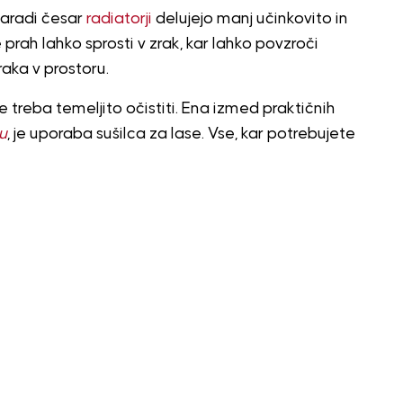
zaradi česar
radiatorji
delujejo manj učinkovito in
prah lahko sprosti v zrak, kar lahko povzroči
raka v prostoru.
e treba temeljito očistiti. Ena izmed praktičnih
u
, je uporaba sušilca za lase. Vse, kar potrebujete