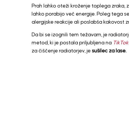
Prah lahko oteži kroženje toplega zraka, 
lahko porabijo več energije. Poleg tega se 
alergijske reakcije ali poslabša kakovost z
Da bi se izognili tem težavam, je radiatorj
metod, ki je postala priljubljena na
TikTok
za čiščenje radiatorjev, je
sušilec za lase.