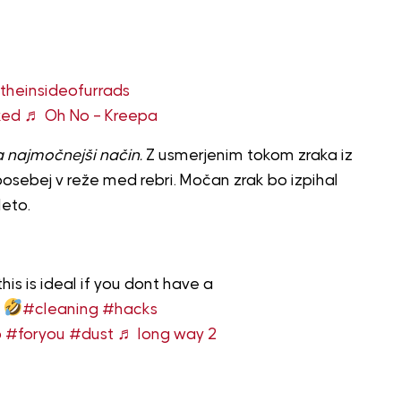
theinsideofurrads
ked
♬ Oh No – Kreepa
 najmočnejši način.
Z usmerjenim tokom zraka iz
 posebej v reže med rebri. Močan zrak bo izpihal
leto.
is is ideal if you dont have a
r
#cleaning
#hacks
p
#foryou
#dust
♬ long way 2