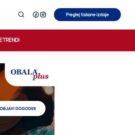
Preglej tiskane izdaje
Preglej tiskane izdaje
E
TRENDI