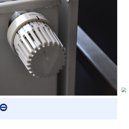
er
mail
Print