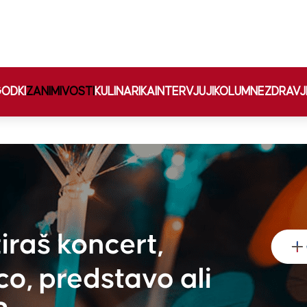
ODKI
ZANIMIVOSTI
KULINARIKA
INTERVJUJI
KOLUMNE
ZDRAVJ