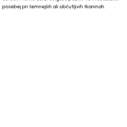
posebej pri temnejših ali občutljivih tkaninah.