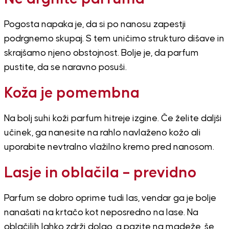
Pogosta napaka je, da si po nanosu zapestji
podrgnemo skupaj. S tem uničimo strukturo dišave in
skrajšamo njeno obstojnost. Bolje je, da parfum
pustite, da se naravno posuši.
Koža je pomembna
Na bolj suhi koži parfum hitreje izgine. Če želite daljši
učinek, ga nanesite na rahlo navlaženo kožo ali
uporabite nevtralno vlažilno kremo pred nanosom.
Lasje in oblačila – previdno
Parfum se dobro oprime tudi las, vendar ga je bolje
nanašati na krtačo kot neposredno na lase. Na
oblačilih lahko zdrži dolgo, a pazite na madeže, še