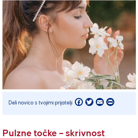
Facebook
Twitter
Email
Print
Deli novico s tvojimi prijatelji
Pulzne točke – skrivnost