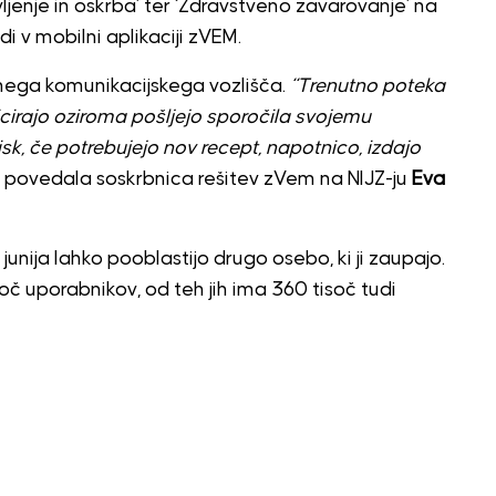
vljenje in oskrba’ ter ‘Zdravstveno zavarovanje’ na
i v mobilni aplikaciji zVEM.
nega komunikacijskega vozlišča.
“Trenutno poteka
cirajo oziroma pošljejo sporočila svojemu
isk, če potrebujejo nov recept, napotnico, izdajo
a povedala soskrbnica rešitev zVem na NIJZ-ju
Eva
unija lahko pooblastijo drugo osebo, ki ji zaupajo.
č uporabnikov, od teh jih ima 360 tisoč tudi