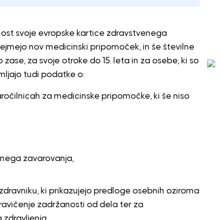
vnost svoje evropske kartice zdravstvenega
ejmejo nov medicinski pripomoček, in še številne
 zase, za svoje otroke do 15. leta in za osebe, ki so
mljajo tudi podatke o:
aročilnicah za medicinske pripomočke, ki še niso
enega zavarovanja,
dravniku, ki prikazujejo predloge osebnih oziroma
avičenje zadržanosti od dela ter za
 zdravljenja.