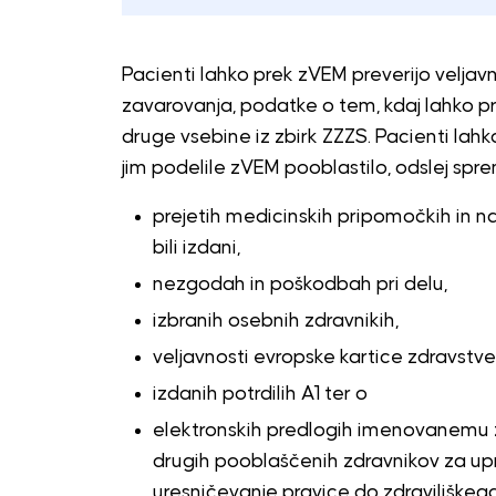
Pacienti lahko prek zVEM preverijo velja
zavarovanja, podatke o tem, kdaj lahko pr
druge vsebine iz zbirk ZZZS. Pacienti lahko
jim podelile zVEM pooblastilo, odslej spre
prejetih medicinskih pripomočkih in n
bili izdani,
nezgodah in poškodbah pri delu,
izbranih osebnih zdravnikih,
veljavnosti evropske kartice zdravstv
izdanih potrdilih A1 ter o
elektronskih predlogih imenovanemu z
drugih pooblaščenih zdravnikov za upr
uresničevanje pravice do zdraviliškega