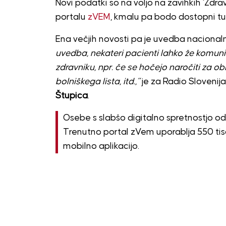
Novi podatki so na voljo na zavihkih ‘Zdra
portalu
zVEM
, kmalu pa bodo dostopni tud
Ena večjih novosti pa je uvedba nacional
uvedba, nekateri pacienti lahko že komuni
zdravniku, npr. če se hočejo naročiti za ob
bolniškega lista, itd.,”
je za Radio Slovenij
Štupica
.
Osebe s slabšo digitalno spretnostjo od j
Trenutno portal zVem uporablja 550 tiso
mobilno aplikacijo.