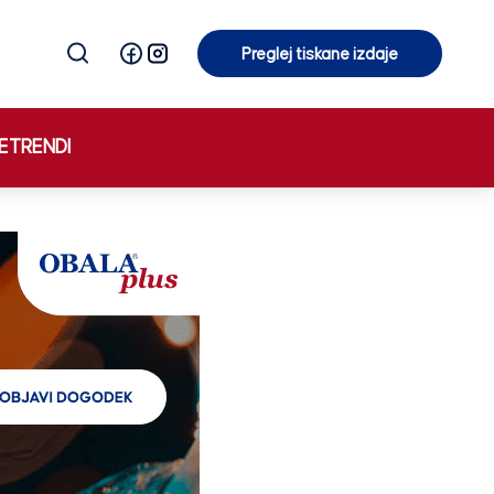
Preglej tiskane izdaje
Preglej tiskane izdaje
E
TRENDI