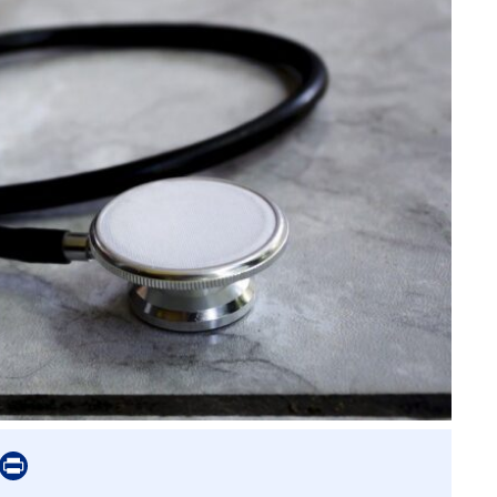
er
mail
Print