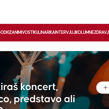
ODKI
ZANIMIVOSTI
KULINARIKA
INTERVJUJI
KOLUMNE
ZDRAVJ