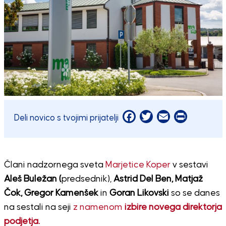
Facebook
Twitter
Email
Print
Deli novico s tvojimi prijatelji
Člani nadzornega sveta
Marjetice Koper
v sestavi
Aleš Buležan (
predsednik),
Astrid Del Ben, Matjaž
Čok, Gregor Kamenšek
in
Goran Likovski
so se danes
na sestali na seji
z namenom
izbire novega direktorja
podjetja.