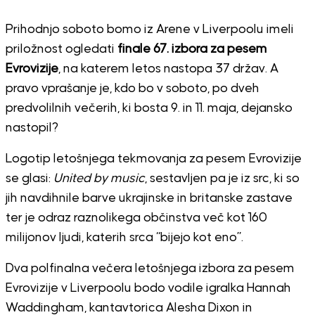
Prihodnjo soboto bomo iz Arene v Liverpoolu imeli
priložnost ogledati
finale 67. izbora za pesem
Evrovizije
, na katerem letos nastopa 37 držav. A
pravo vprašanje je, kdo bo v soboto, po dveh
predvolilnih večerih, ki bosta 9. in 11. maja, dejansko
nastopil?
Logotip letošnjega tekmovanja za pesem Evrovizije
se glasi:
United by music
, sestavljen pa je iz src, ki so
jih navdihnile barve ukrajinske in britanske zastave
ter je odraz raznolikega občinstva več kot 160
milijonov ljudi, katerih srca “bijejo kot eno”.
Dva polfinalna večera letošnjega izbora za pesem
Evrovizije v Liverpoolu bodo vodile igralka Hannah
Waddingham, kantavtorica Alesha Dixon in