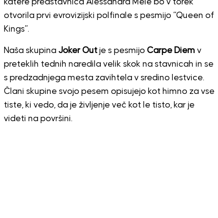
katere predstavnica Alessandra Mele bo v torek
otvorila prvi evrovizijski polfinale s pesmijo “Queen of
Kings”.
Naša skupina
Joker Out
je s pesmijo
Carpe Diem
v
preteklih tednih naredila velik skok na stavnicah in se
s predzadnjega mesta zavihtela v sredino lestvice.
Člani skupine svojo pesem opisujejo kot himno za vse
tiste, ki vedo, da je življenje več kot le tisto, kar je
videti na površini.