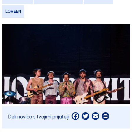
LOREEN
Facebook
Twitter
Email
Print
Deli novico s tvojimi prijatelji