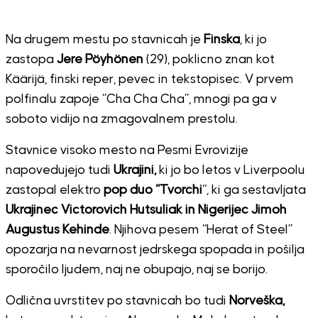
Na drugem mestu po stavnicah je
Finska
, ki jo
zastopa
Jere Pöyhönen
(29), poklicno znan kot
Käärijä, finski reper, pevec in tekstopisec. V prvem
polfinalu zapoje “Cha Cha Cha”, mnogi pa ga v
soboto vidijo na zmagovalnem prestolu.
Stavnice visoko mesto na Pesmi Evrovizije
napovedujejo tudi
Ukrajini,
ki jo bo letos v Liverpoolu
zastopal elektro
pop duo “Tvorchi
“, ki ga sestavljata
Ukrajinec Victorovich Hutsuliak in Nigerijec Jimoh
Augustus Kehinde
. Njihova pesem “Herat of Steel”
opozarja na nevarnost jedrskega spopada in pošilja
sporočilo ljudem, naj ne obupajo, naj se borijo.
Odlična uvrstitev po stavnicah bo tudi
Norveška,