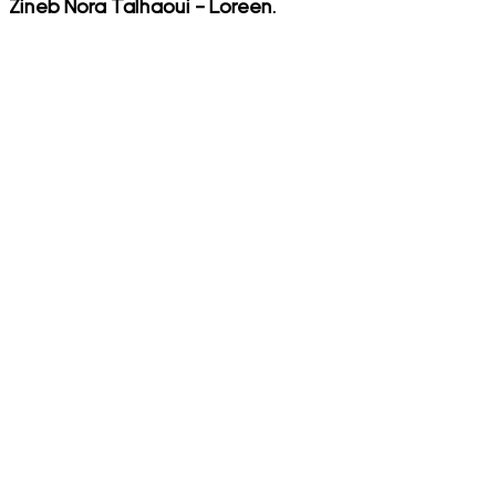
Zineb Nora Talhaoui – Loreen.