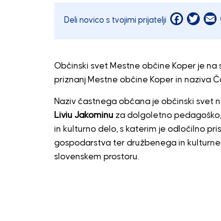
Facebook
Twitt
E
Deli novico s tvojimi prijatelji
Občinski svet Mestne občine Koper je na s
priznanj Mestne občine Koper in naziva 
Naziv častnega občana je občinski svet 
Liviu Jakominu
za dolgoletno pedagoško, 
in kulturno delo, s katerim je odločilno pr
gospodarstva ter družbenega in kulturnega 
slovenskem prostoru.