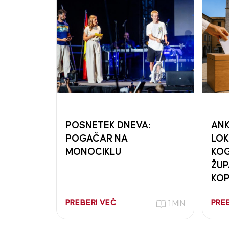
POSNETEK DNEVA:
ANK
POGAČAR NA
LOK
MONOCIKLU
KOG
ŽUP
KOP
PREBERI VEČ
PRE
1 MIN