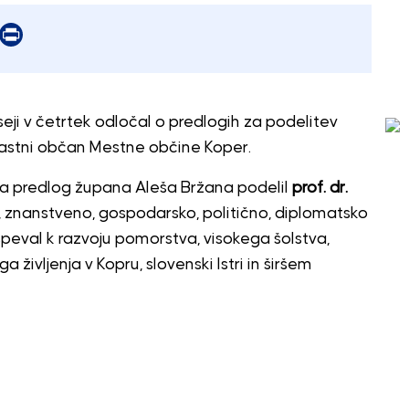
er
mail
Print
eji v četrtek odločal o predlogih za podelitev
Častni občan Mestne občine Koper.
na predlog župana Aleša Bržana podelil
prof. dr.
znanstveno, gospodarsko, politično, diplomatsko
ispeval k razvoju pomorstva, visokega šolstva,
življenja v Kopru, slovenski Istri in širšem