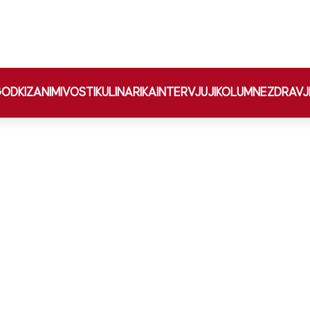
ODKI
ZANIMIVOSTI
KULINARIKA
INTERVJUJI
KOLUMNE
ZDRAVJ