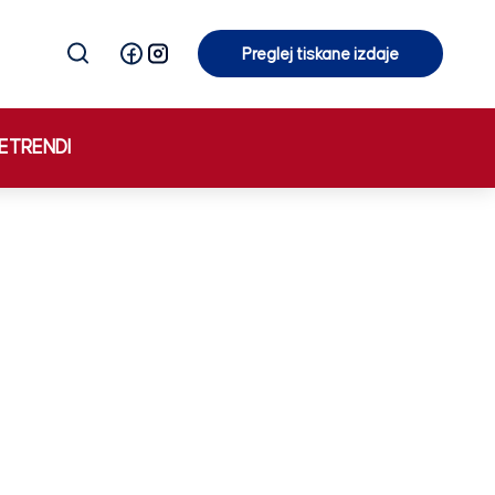
Preglej tiskane izdaje
Preglej tiskane izdaje
E
TRENDI