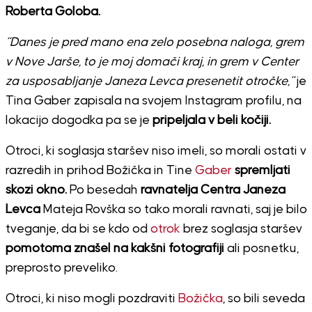
Roberta Goloba.
“Danes je pred mano ena zelo posebna naloga, grem
v Nove Jarše, to je moj domači kraj, in grem v Center
za usposabljanje Janeza Levca presenetit otročke,”
je
Tina Gaber zapisala na svojem Instagram profilu, na
lokacijo dogodka pa se je
pripeljala v beli kočiji.
Otroci, ki soglasja staršev niso imeli, so morali ostati v
razredih in prihod Božička in Tine
Gaber
spremljati
skozi okno.
Po besedah
ravnatelja Centra Janeza
Levca
Mateja Rovška so tako morali ravnati, saj je bilo
tveganje, da bi se kdo od
otrok
brez soglasja staršev
pomotoma znašel na kakšni fotografiji
ali posnetku,
preprosto preveliko.
Otroci, ki niso mogli pozdraviti
Božička
, so bili seveda