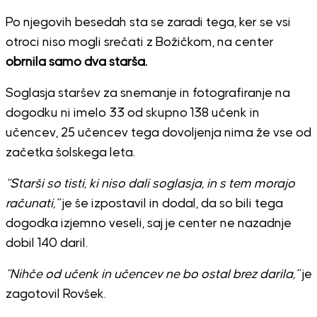
Po njegovih besedah sta se zaradi tega, ker se vsi
otroci niso mogli srečati z Božičkom, na center
obrnila samo dva starša.
Soglasja staršev za snemanje in fotografiranje na
dogodku ni imelo 33 od skupno 138 učenk in
učencev, 25 učencev tega dovoljenja nima že vse od
začetka šolskega leta.
“Starši so tisti, ki niso dali soglasja, in s tem morajo
računati,”
je še izpostavil in dodal, da so bili tega
dogodka izjemno veseli, saj je center ne nazadnje
dobil 140 daril.
“Nihče od učenk in učencev ne bo ostal brez darila,”
je
zagotovil Rovšek.