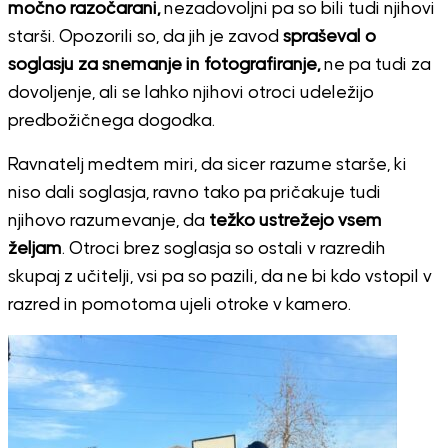
močno razočarani,
nezadovoljni pa so bili tudi njihovi
starši. Opozorili so, da jih je zavod
spraševal o
soglasju za snemanje in fotografiranje,
ne pa tudi za
dovoljenje, ali se lahko njihovi otroci udeležijo
predbožičnega dogodka.
Ravnatelj medtem miri, da sicer razume starše, ki
niso dali soglasja, ravno tako pa pričakuje tudi
njihovo razumevanje, da
težko ustrežejo vsem
željam
. Otroci brez soglasja so ostali v razredih
skupaj z učitelji, vsi pa so pazili, da ne bi kdo vstopil v
razred in pomotoma ujeli otroke v kamero.