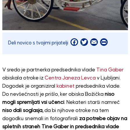
Facebook
Twitter
Email
Print
Deli novico s tvojimi prijatelji
V sredo je partnerka predsednika vlade
Tina Gaber
obiskala otroke iz
Centra Janeza Levca
v Ljubljani.
Dogodek je organiziral
kabinet
predsednika vlade.
Do nevšečnosti je prišlo, ker obiska Božička
niso
mogli spremljati vsi učenci
. Nekateri starši namreč
niso dali soglasja,
da bi njihove otroke na tem
dogodku snemali in fotografirali
za potrebe objav na
spletnih straneh Tine Gaber in predsednika vlade