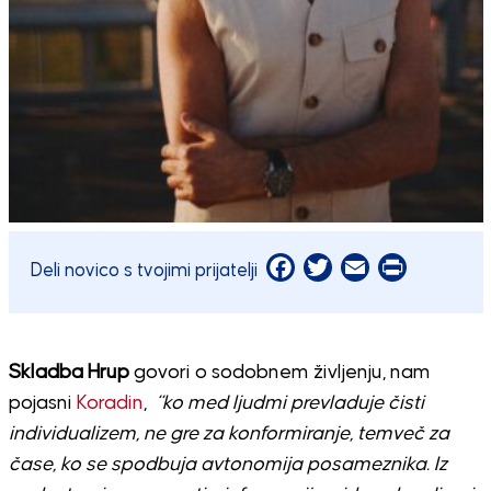
Facebook
Twitter
Email
Print
Deli novico s tvojimi prijatelji
Skladba Hrup
govori o sodobnem življenju, nam
pojasni
Koradin
,
“ko med ljudmi prevladuje čisti
individualizem, ne gre za konformiranje, temveč za
čase, ko se spodbuja avtonomija posameznika. Iz