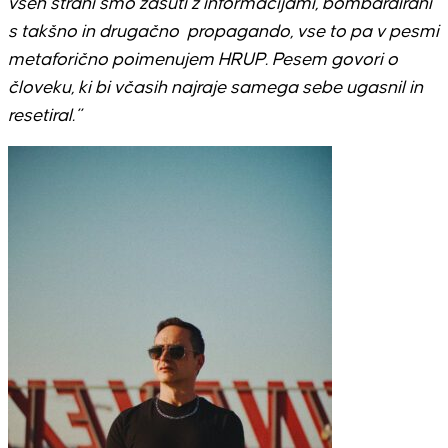
vseh strani smo zasuti z informacijami, bombardirani
s takšno in drugačno propagando, vse to pa v pesmi
metaforično poimenujem HRUP. Pesem govori o
človeku, ki bi včasih najraje samega sebe ugasnil in
resetiral.”