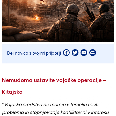
Facebook
Twitter
Email
Print
Deli novico s tvojimi prijatelji
Nemudoma ustavite vojaške operacije –
Kitajska
“
Vojaška sredstva ne morejo v temelju rešiti
problema in stopnjevanje konfliktov ni v interesu