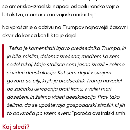
so ameriško-izraelski napadi oslabili iransko vojno
letalstvo, mornarico in vojaško industrijo.
Na vprašanje o odzivu na Trumpov najnovejši časovni
okvir do konca konflikta je dejal:
“Težko je komentirati izjavo predsednika Trumpa, ki
je bila, mislim, deloma izrečena, medtem ko sem
sedel tukaj. Moje stališče sem jasno izrazil – želimo
si videti deeskalacijo. Kot sem dejal v svojem
govoru, so cilji, ki jih je predsednik Trump navedel
ob začetku ukrepanja proti Iranu, v veliki meri
doseženi, in želimo videti deeskalacijo. Prav tako
želimo, da se upoštevajo gospodarski stroški, ki jih
to povzroča po vsem svetu.”
poroča avstralski smh.
Kaj sledi?