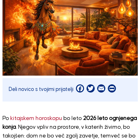
Facebook
Twitter
Email
Print
Deli novico s tvojimi prijatelji
Po
kitajskem horoskopu
bo leto
2026 leto ognjenega
konja
. Njegov vpliv na prostore, v katerih živimo, bo
takojšen: dom ne bo več zgolj zavetje, temveč se bo