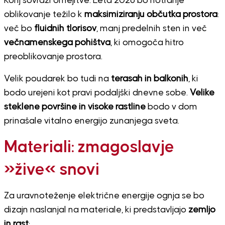
Konj sovraži omejitve. Leta 2026 bo notranje
oblikovanje težilo k
maksimiziranju občutka prostora
:
več bo
fluidnih tlorisov
, manj predelnih sten in več
večnamenskega pohištva
, ki omogoča hitro
preoblikovanje prostora.
Velik poudarek bo tudi na
terasah in balkonih
, ki
bodo urejeni kot pravi podaljški dnevne sobe.
Velike
steklene površine in visoke rastline
bodo v dom
prinašale vitalno energijo zunanjega sveta.
Materiali: zmagoslavje
»žive« snovi
Za uravnoteženje električne energije ognja se bo
dizajn naslanjal na materiale, ki predstavljajo
zemljo
in rast
: