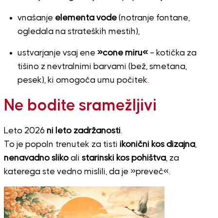
vnašanje
elementa vode
(notranje fontane,
ogledala na strateških mestih),
ustvarjanje vsaj ene
»cone miru«
– kotička za
tišino z nevtralnimi barvami (bež, smetana,
pesek), ki omogoča umu počitek.
Ne bodite sramežljivi
Leto 2026
ni leto zadržanosti
.
To je popoln trenutek za tisti
ikonični kos dizajna
,
nenavadno sliko
ali
starinski kos pohištva
, za
katerega ste vedno mislili, da je »preveč«.