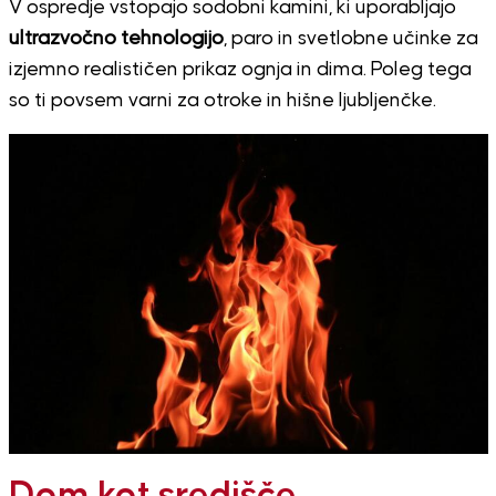
V ospredje vstopajo sodobni kamini, ki uporabljajo
ultrazvočno tehnologijo
, paro in svetlobne učinke za
izjemno realističen prikaz ognja in dima. Poleg tega
so ti povsem varni za otroke in hišne ljubljenčke.