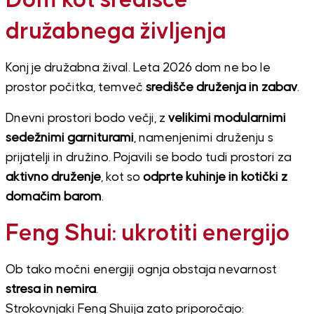
Dom kot središče
družabnega življenja
Konj je družabna žival. Leta 2026 dom ne bo le
prostor počitka, temveč
središče druženja in zabav
.
Dnevni prostori bodo večji, z
velikimi modularnimi
sedežnimi garniturami
, namenjenimi druženju s
prijatelji in družino. Pojavili se bodo tudi prostori za
aktivno druženje
, kot so
odprte kuhinje in kotički z
domačim barom
.
Feng Shui: ukrotiti energijo
Ob tako močni energiji ognja obstaja nevarnost
stresa in nemira
.
Strokovnjaki Feng Shuija zato priporočajo: