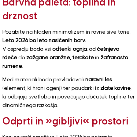
Barvna paleta: toplina in
drznost
Pozabite na hladen minimalizem in ravne sive tone.
Leto 2026 bo leto nasičenih barv.
V ospredju bodo vsi
odtenki ognja
: od
češnjevo
rdeče
do
zažgane oranžne
,
terakote
in
žafranasto
rumene
.
Med materiali bodo prevladovali
naravni les
(element, ki hrani ogenj) ter poudarki iz
zlate kovine
,
ki odbijajo svetlobo in povečujejo občutek topline ter
dinamičnega razkošja.
Odprti in »gibljivi« prostori