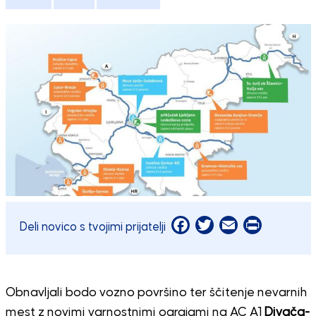
Facebook
Twitter
Email
Print
Deli novico s tvojimi prijatelji
Obnavljali bodo vozno površino ter ščitenje nevarnih
mest z novimi varnostnimi ograjami na AC A1
Divača-