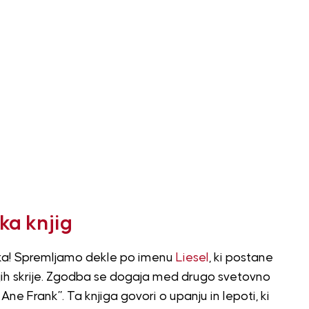
ka knjig
asika! Spremljamo dekle po imenu
Liesel
, ki postane
 in jih skrije. Zgodba se dogaja med drugo svetovno
ne Frank”. Ta knjiga govori o upanju in lepoti, ki