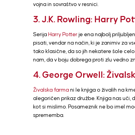
vojna in sovraštvo v resnici.
3. J.K. Rowling: Harry Pot
Serija
Harry Potter
je ena najbolj priljublj
pisati, vendar na način, ki je zanimiv za 
tako klasične, da so jih nekatere šole cel
nam, da v boju dobrega proti zlu vedno 
4. George Orwell: Živals
Živalska farma
ni le knjiga o živalih na km
alegoričen prikaz družbe. Knjiga nas uči,
kot si mislimo. Posameznik ne bo imel moči
sprememba.