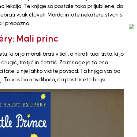
 lekcijo. Te knjige so postale tako priljubljene, da
l prebrati vsak človek. Morda imate nekatere stvari s
oli prepozno.
ry: Mali princ
, ki bi jo morali brati v šoli, a hkrati tudi tista, ki jo
 drugič, tretjič in četrtič. Za mnoge je to ena
 in citate iz nje lahko vidite povsod. Ta knjiga vas bo
j. To vas bo navdihnilo, da postanete boljši.