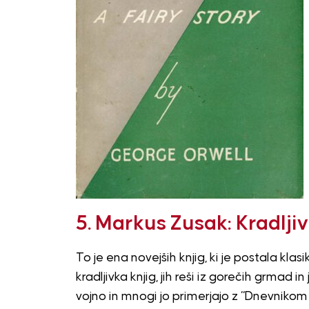
5. Markus Zusak: Kradljiv
To je ena novejših knjig, ki je postala kl
kradljivka knjig, jih reši iz gorečih grmad
vojno in mnogi jo primerjajo z “Dnevnikom A