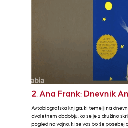
2. Ana Frank: Dnevnik A
Avtobiografska knjiga, ki temelji na dnevn
dvoletnem obdobju, ko se je z družino skr
pogled na vojno, ki se vas bo še posebej 