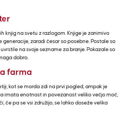
ter
enih knjig na svetu z razlogom. Knjige je zanimivo
vse generacije, zaradi česar so posebne. Postale so
o uvrstile na svoje sezname za branje. Pokazale so
zmaga dobro.
ka farma
etiji, kot se morda zdi na prvi pogled, ampak je
 da imata enotnost in povezanost veliko večjo moč,
, če pa se vsi združijo, se lahko doseže velika