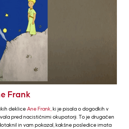
ne Frank
ikih deklice
Ane Frank,
ki je pisala o dogodkih v
ivala pred nacističnimi okupatorji. To je drugačen
dotaknil in vam pokazal, kakšne posledice imata