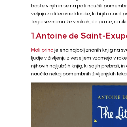
boste v njih in se na poti naučili pomembno
veljajo za literarne klasike, ki bi jih mora
tega seznama že v rokah, če pa ne, ni nik
1.Antoine de Saint-Exupé
Mali princ
je ena najbolj znanih knjig na svetu
ljudje v življenju z veseljem vzamejo v roke
njihovih najljubših knjig, ki so jih prebrali,
naučila nekaj pomembnih življenjskih lekci