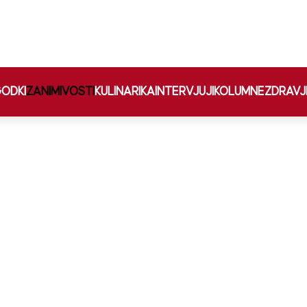
ODKI
ZANIMIVOSTI
KULINARIKA
INTERVJUJI
KOLUMNE
ZDRAVJ