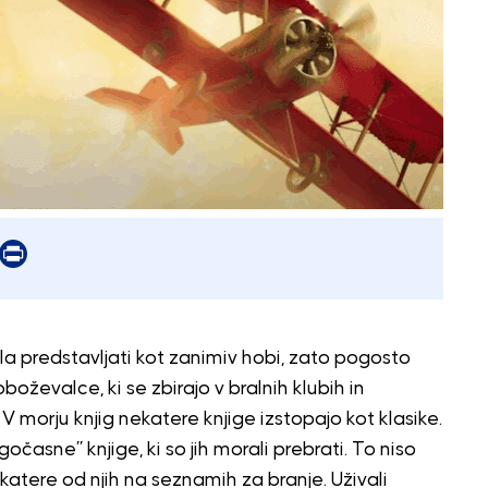
er
mail
Print
la predstavljati kot zanimiv hobi, zato pogosto
 oboževalce, ki se zbirajo v bralnih klubih in
 morju knjig nekatere knjige izstopajo kot klasike.
očasne” knjige, ki so jih morali prebrati. To niso
ekatere od njih na seznamih za branje. Uživali