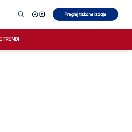
Preglej tiskane izdaje
Preglej tiskane izdaje
E
TRENDI