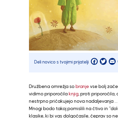
Facebook
Twitt
E
Deli novico s tvojimi prijatelji
Družbena omrežja so
branje
vse bolj zače
vidimo priporočila
knjig
, proti priporočila,
nestrpno pričakujejo nova nadaljevanja … V
Mnogi bodo takoj pomislili na čtivo in “dolg
klasike, ki bi vas dolgočasile, čeprav so n