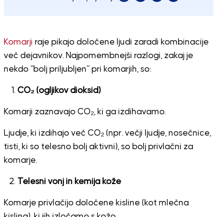
Komarji
raje pikajo določene ljudi zaradi kombinacije
več dejavnikov. Najpomembnejši razlogi, zakaj je
nekdo “bolj priljubljen” pri komarjih, so:
CO₂ (ogljikov dioksid)
Komarji zaznavajo CO₂, ki ga izdihavamo.
Ljudje, ki izdihajo več CO₂ (npr. večji ljudje, nosečnice,
tisti, ki so telesno bolj aktivni), so bolj privlačni za
komarje.
Telesni vonj in kemija kože
Komarje privlačijo določene kisline (kot mlečna
kislina), ki jih izločamo s kožo.