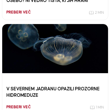
OSEBO? NI VEDNO TISTA, KI JIH HRANI
PREBERI VEČ
2 MIN
V SEVERNEM JADRANU OPAZILI PROZORNE
HIDROMEDUZE
PREBERI VEČ
1 MIN