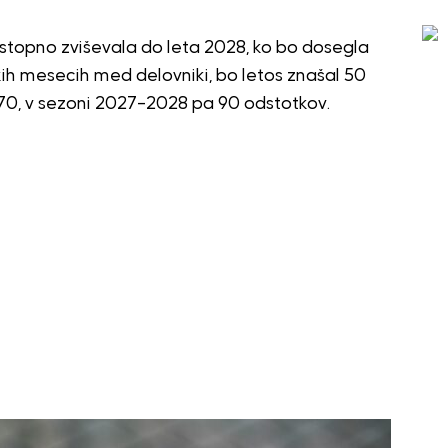
stopno zviševala do leta 2028, ko bo dosegla
imskih mesecih med delovniki, bo letos znašal 50
o 70, v sezoni 2027–2028 pa 90 odstotkov.