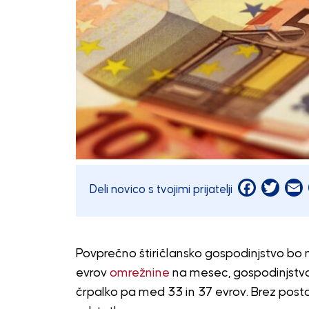
Facebook
Twitt
E
Deli novico s tvojimi prijatelji
Povprečno štiričlansko gospodinjstvo bo 
evrov
omrežnine
na mesec, gospodinjstvo z
črpalko pa med 33 in 37 evrov. Brez postop