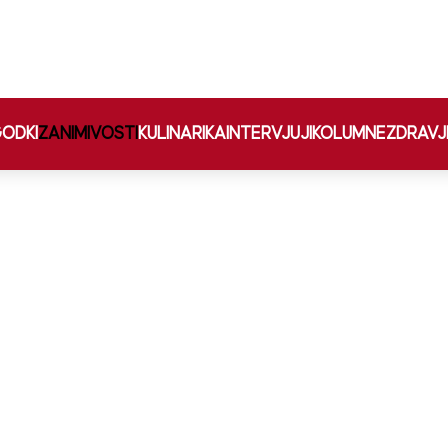
ODKI
ZANIMIVOSTI
KULINARIKA
INTERVJUJI
KOLUMNE
ZDRAVJ