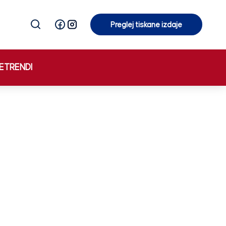
Preglej tiskane izdaje
Preglej tiskane izdaje
E
TRENDI