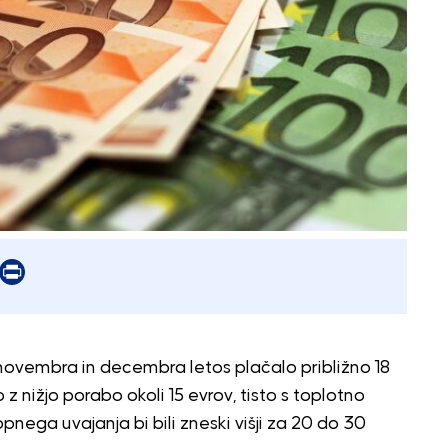
er
mail
Print
novembra in decembra letos plačalo približno 18
 nižjo porabo okoli 15 evrov, tisto s toplotno
nega uvajanja bi bili zneski višji za 20 do 30