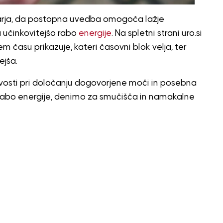
ja, da postopna uvedba omogoča lažje
 učinkovitejšo rabo
energije
. Na spletni strani uro.si
nem času prikazuje, kateri časovni blok velja, ter
ejša.
sti pri določanju dogovorjene moči in posebna
 rabo energije, denimo za smučišča in namakalne