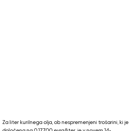
Za liter kurilnega olja, ob nespremenjeni trošarini, ki je
določena na 0,17700 evra/liter, je v novem 14-