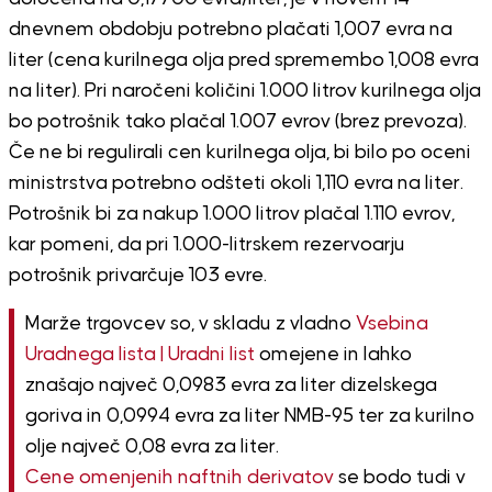
dnevnem obdobju potrebno plačati 1,007 evra na
liter (cena kurilnega olja pred spremembo 1,008 evra
na liter). Pri naročeni količini 1.000 litrov kurilnega olja
bo potrošnik tako plačal 1.007 evrov (brez prevoza).
Če ne bi regulirali cen kurilnega olja, bi bilo po oceni
ministrstva potrebno odšteti okoli 1,110 evra na liter.
Potrošnik bi za nakup 1.000 litrov plačal 1.110 evrov,
kar pomeni, da pri 1.000-litrskem rezervoarju
potrošnik privarčuje 103 evre.
Marže trgovcev so, v skladu z vladno
Vsebina
Uradnega lista | Uradni list
omejene in lahko
znašajo največ 0,0983 evra za liter dizelskega
goriva in 0,0994 evra za liter NMB-95 ter za kurilno
olje največ 0,08 evra za liter.
Cene omenjenih naftnih derivatov
se bodo tudi v