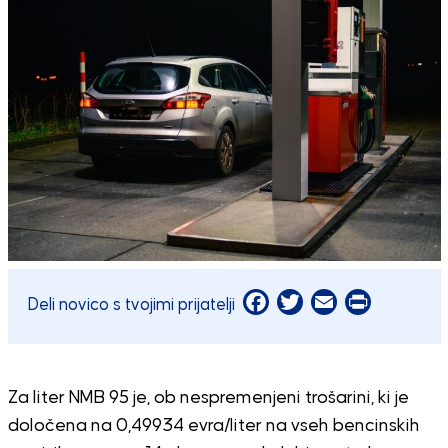
Facebook
Twitter
Email
Print
Deli novico s tvojimi prijatelji
Za liter NMB 95 je, ob nespremenjeni trošarini, ki je
določena na 0,49934 evra/liter na vseh bencinskih