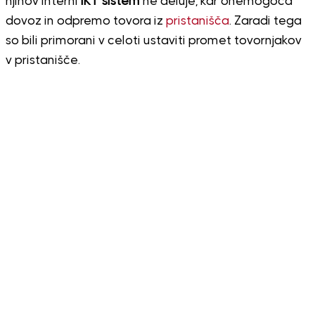
njihov interni
IKT sistem
ne deluje, kar onemogoča
dovoz in odpremo tovora iz
pristanišča
. Zaradi tega
so bili primorani v celoti ustaviti promet tovornjakov
v pristanišče.