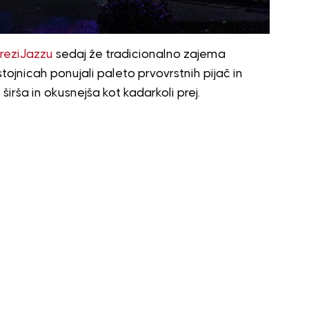
reziJazzu
sedaj že tradicionalno zajema
stojnicah ponujali paleto prvovrstnih pijač in
še širša in okusnejša kot kadarkoli prej.