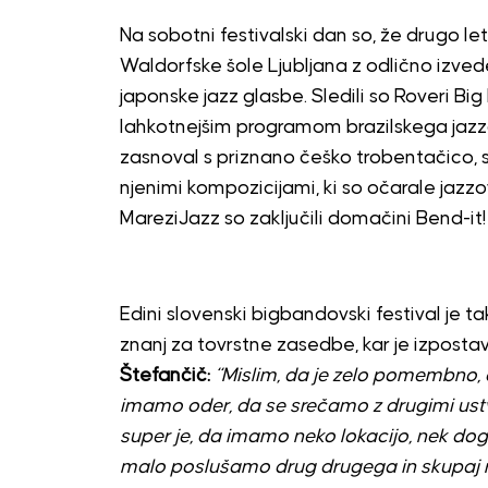
Na sobotni festivalski dan so, že drugo le
Waldorfske šole Ljubljana z odlično izve
japonske jazz glasbe. Sledili so Roveri Big
lahkotnejšim programom brazilskega jazza
zasnoval s priznano češko trobentačico, s
njenimi kompozicijami, ki so očarale jazz
MareziJazz so zaključili domačini Bend-it!
Edini slovenski bigbandovski festival je t
znanj za tovrstne zasedbe, kar je izpostav
Štefančič:
“Mislim, da je zelo pomembno, 
imamo oder, da se srečamo z drugimi ustvar
super je, da imamo neko lokacijo, nek do
malo poslušamo drug drugega in skupaj ras