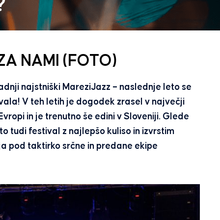
ZA NAMI (FOTO)
adnji najstniški MareziJazz – naslednje leto se
la! V teh letih je dogodek zrasel v največji
ropi in je trenutno še edini v Sloveniji. Glede
o tudi festival z najlepšo kuliso in izvrstim
a pod taktirko srčne in predane ekipe