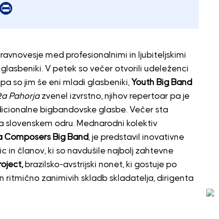
er
mail
Print
 ravnovesje med profesionalnimi in ljubiteljskimi
glasbeniki. V petek so večer otvorili udeleženci
li pa so jim še eni mladi glasbeniki,
Youth Big Band
a Pahorja
zvenel izvrstno, njihov repertoar pa je
radicionalne bigbandovske glasbe. Večer sta
ič na slovenskem odru. Mednarodni kolektiv
a Composers Big Band
, je predstavil inovativne
 in članov, ki so navdušile najbolj zahtevne
oject,
brazilsko-avstrijski nonet, ki gostuje po
in ritmično zanimivih skladb skladatelja, dirigenta