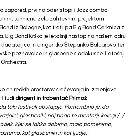
to zapored, prvi na oder stopili Jazz combo
denim, tehnično zelo zahtevnim projektom
 Band iz Bologne, kot tretji pa Big Band Cerknica z
. Big Band Krško je letošnji nastop na našem odru
kladateljico in dirigentko Štêpánko Balcarovo ter
ovske poznavalce in glasbene sladokusce. Letošnji
 Orchestra.
ako en redkih prostorov srečevanja in izmenjave
il tudi
dirigent in trobentač Primož
da taki festivali obstajajo. Pomembno je, da
jalci, glasbeniki, naj bodo to mentorji, kolegi /…/
godek, kjer se lahko dobimo, malo pomenimo,
temo, kot glasbeniki in kot ljudje.”