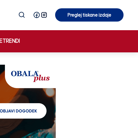
Preglej tiskane izdaje
Preglej tiskane izdaje
E
TRENDI