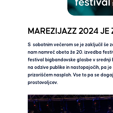
MAREZIJAZZ 2024 JE 
S sobotnim večerom se je zaključil še z
nam namreč obeta že 20. izvedba festiva
festival bigbandovske glasbe v srednji Ev
na odzive publike in nastopajočih, pa je t
prizoriščem nasploh. Vse to pa se dogaj
prostovoljcev.