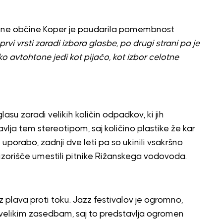
tne občine Koper je poudarila pomembnost
rvi vrsti zaradi izbora glasbe, po drugi strani pa je
avtohtone jedi kot pijačo, kot izbor celotne
su zaradi velikih količin odpadkov, ki jih
lja tem stereotipom, saj količino plastike že kar
uporabo, zadnji dve leti pa so ukinili vsakršno
zorišče umestili pitnike Rižanskega vodovoda.
z plava proti toku. Jazz festivalov je ogromno,
velikim zasedbam, saj to predstavlja ogromen