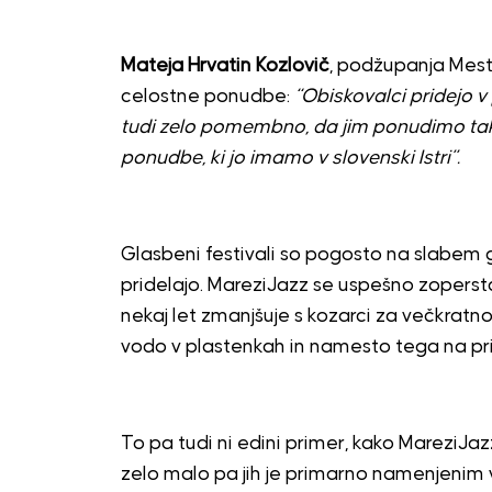
Mateja Hrvatin Kozlovič
, podžupanja Mes
celostne ponudbe:
“Obiskovalci pridejo v p
tudi zelo pomembno, da jim ponudimo tako 
ponudbe, ki jo imamo v slovenski Istri”.
Glasbeni festivali so pogosto na slabem gla
pridelajo. MareziJazz se uspešno zoperstav
nekaj let zmanjšuje s kozarci za večkratno 
vodo v plastenkah in namesto tega na pri
To pa tudi ni edini primer, kako MareziJaz
zelo malo pa jih je primarno namenjenim 