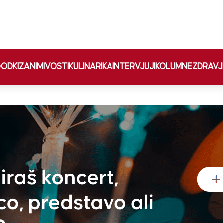
ODKI
ZANIMIVOSTI
KULINARIKA
INTERVJUJI
KOLUMNE
ZDRAVJ