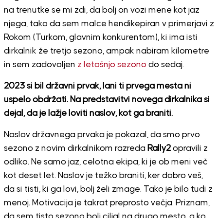
na trenutke se mi zdi, da bolj on vozi mene kot jaz
njega, tako da sem malce hendikepiran v primerjavi z
Rokom (Turkom, glavnim konkurentom), ki ima isti
dirkalnik že tretjo sezono, ampak nabiram kilometre
in sem zadovoljen
z letošnjo sezono
do sedaj.
2023 si bil državni prvak, lani ti prvega mesta ni
uspelo obdržati. Na predstavitvi novega dirkalnika si
dejal, da je lažje loviti naslov, kot ga braniti.
Naslov državnega prvaka je pokazal, da smo prvo
sezono z novim dirkalnikom razreda
Rally2
opravili z
odliko. Ne samo jaz, celotna ekipa, ki je ob meni več
kot deset let. Naslov je težko braniti, ker dobro veš,
da si tisti, ki ga lovi, bolj želi zmage. Tako je bilo tudi z
menoj. Motivacija je takrat preprosto večja. Priznam,
da sem tisto sezono bolj ciljal na drugo mesto, a ko