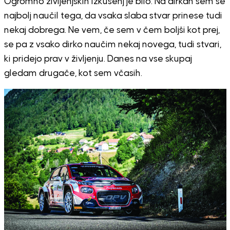
Ogromno življenjskih izkušenj je bilo. Na dirkah sem se
najbolj naučil tega, da vsaka slaba stvar prinese tudi
nekaj dobrega. Ne vem, če sem v čem boljši kot prej,
se pa z vsako dirko naučim nekaj novega, tudi stvari,
ki pridejo prav v življenju. Danes na vse skupaj
gledam drugače, kot sem včasih.