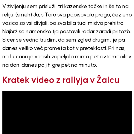
V življenju sem prislužil tri kazenske točke in še to na
reliju. (smeh) Ja, s Taro sva popisovala progo, čez eno
vasico so vsi divjali, pa sva bila tudi midva prehitra.
Najbrž so namensko tja postavili radar zaradi pritožb.
Sicer se vedno trudim, da sem zgled drugim, je pa
danes veliko več prometa kot v preteklosti. Pri nas,
na Lucanu je včasih zapeljalo mimo pet avtomobilov
na dan, danes pa jih gre pet na minuto.
Kratek video z rallyja v Žalcu