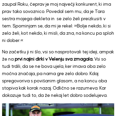
zaupal Roku, čeprav je moj največji konkurent, ki ima
prav tako sovoznico. Povedal sem mu, da je Tara
sestra mojega dekleta in se zelo želi preizkusiti v
tem. Spominjam se, da mi je rekel: »Bolje nekdo, ki si
zelo želi, kot nekdo, ki misli, da zna, na koncu pa sploh
ni dober.«
Na začetku ji ni šlo, vsi so nasprotovali tej ideji, ampak
že na
prvi najini dirki v Velenju sva zmagala.
Vsi so
tudi trdili, da se ne bova ujela, ker imava oba zelo
močna značaja, pa nama gre zelo dobro. Kdaj
spregovoriva s povišanim glasom, a na koncu oba
stopiva kak korak nazaj. Odlično se razumeva. Kar
dokazuje tudi to, da že nekaj let dobro sodelujeva.