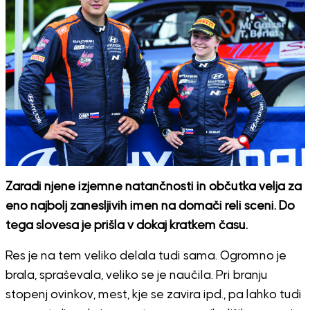
Zaradi njene izjemne natančnosti in občutka velja za
eno najbolj zanesljivih imen na domači reli sceni. Do
tega slovesa je prišla v dokaj kratkem času.
Res je na tem veliko delala tudi sama. Ogromno je
brala, spraševala, veliko se je naučila. Pri branju
stopenj ovinkov, mest, kje se zavira ipd., pa lahko tudi