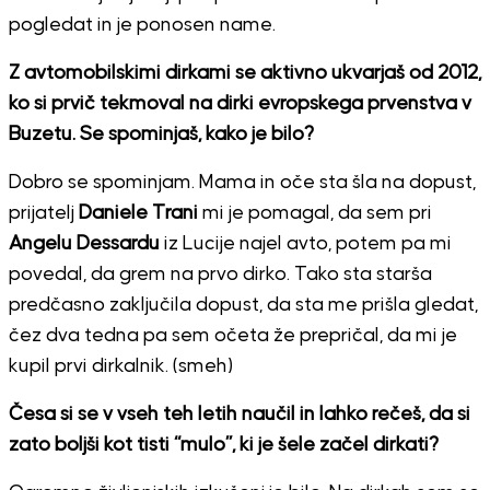
pogledat in je ponosen name.
Z avtomobilskimi dirkami se aktivno ukvarjaš od 2012,
ko si prvič tekmoval na dirki evropskega prvenstva v
Buzetu. Se spominjaš, kako je bilo?
Dobro se spominjam. Mama in oče sta šla na dopust,
prijatelj
Daniele Trani
mi je pomagal, da sem pri
Angelu Dessardu
iz Lucije najel avto, potem pa mi
povedal, da grem na prvo dirko. Tako sta starša
predčasno zaključila dopust, da sta me prišla gledat,
čez dva tedna pa sem očeta že prepričal, da mi je
kupil prvi dirkalnik. (smeh)
Česa si se v vseh teh letih naučil in lahko rečeš, da si
zato boljši kot tisti “mulo”, ki je šele začel dirkati?