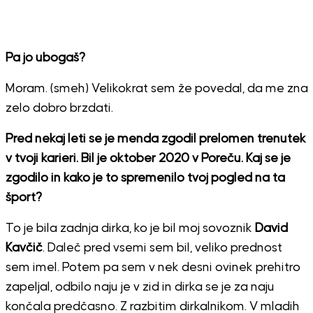
Pa jo ubogaš?
Moram. (smeh) Velikokrat sem že povedal, da me zna
zelo dobro brzdati.
Pred nekaj leti se je menda zgodil prelomen trenutek
v tvoji karieri. Bil je oktober 2020 v Poreču. Kaj se je
zgodilo in kako je to spremenilo tvoj pogled na ta
šport?
To je bila zadnja dirka, ko je bil moj sovoznik
David
Kavčič
. Daleč pred vsemi sem bil, veliko prednost
sem imel. Potem pa sem v nek desni ovinek prehitro
zapeljal, odbilo naju je v zid in dirka se je za naju
končala predčasno. Z razbitim dirkalnikom. V mladih