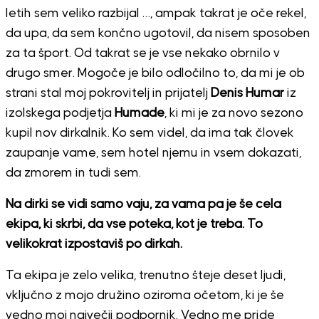
letih sem veliko razbijal …, ampak takrat je oče rekel,
da upa, da sem končno ugotovil, da nisem sposoben
za ta šport. Od takrat se je vse nekako obrnilo v
drugo smer. Mogoče je bilo odločilno to, da mi je ob
strani stal moj pokrovitelj in prijatelj
Denis Humar
iz
izolskega podjetja
Humade
, ki mi je za novo sezono
kupil nov dirkalnik. Ko sem videl, da ima tak človek
zaupanje vame, sem hotel njemu in vsem dokazati,
da zmorem in tudi sem.
Na dirki se vidi samo vaju, za vama pa je še cela
ekipa, ki skrbi, da vse poteka, kot je treba. To
velikokrat izpostaviš po dirkah.
Ta ekipa je zelo velika, trenutno šteje deset ljudi,
vključno z mojo družino oziroma očetom, ki je še
vedno moj največji podpornik. Vedno me pride