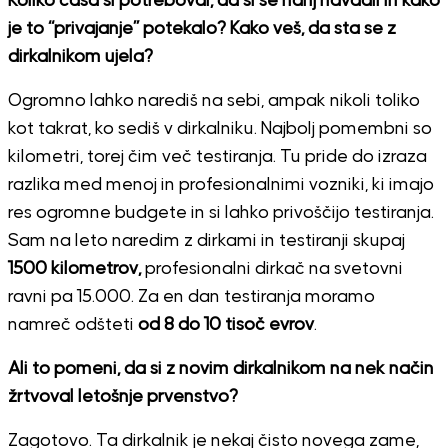
Koliko časa si potreboval, da si se nanj navadil in kako
je to “privajanje” potekalo? Kako veš, da sta se z
dirkalnikom ujela?
Ogromno lahko narediš na sebi, ampak nikoli toliko
kot takrat, ko sediš v dirkalniku. Najbolj pomembni so
kilometri, torej čim več testiranja. Tu pride do izraza
razlika med menoj in profesionalnimi vozniki, ki imajo
res ogromne budgete in si lahko privoščijo testiranja.
Sam na leto naredim z dirkami in testiranji skupaj
1500 kilometrov,
profesionalni dirkač na svetovni
ravni pa 15.000. Za en dan testiranja moramo
namreč odšteti
od 8 do 10 tisoč evrov
.
Ali to pomeni, da si z novim dirkalnikom na nek način
žrtvoval letošnje prvenstvo?
Zagotovo. Ta dirkalnik je nekaj čisto novega zame,