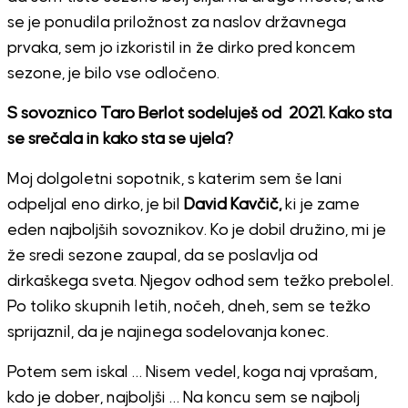
se je ponudila priložnost za naslov državnega
prvaka, sem jo izkoristil in že dirko pred koncem
sezone, je bilo vse odločeno.
S sovoznico Taro Berlot sodeluješ od 2021. Kako sta
se srečala in kako sta se ujela?
Moj dolgoletni sopotnik, s katerim sem še lani
odpeljal eno dirko, je bil
David Kavčič,
ki je zame
eden najboljših sovoznikov. Ko je dobil družino, mi je
že sredi sezone zaupal, da se poslavlja od
dirkaškega sveta. Njegov odhod sem težko prebolel.
Po toliko skupnih letih, nočeh, dneh, sem se težko
sprijaznil, da je najinega sodelovanja konec.
Potem sem iskal … Nisem vedel, koga naj vprašam,
kdo je dober, najboljši … Na koncu sem se najbolj