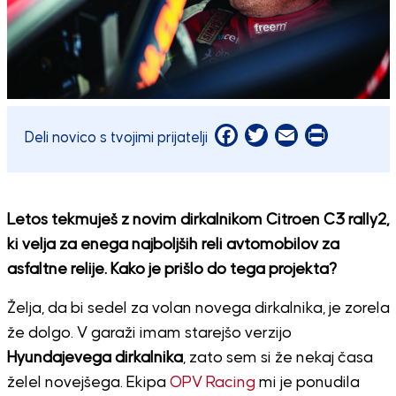
Facebook
Twitter
Email
Print
Deli novico s tvojimi prijatelji
Letos tekmuješ z novim dirkalnikom Citroen C3 rally2,
ki velja za enega najboljših reli avtomobilov za
asfaltne relije. Kako je prišlo do tega projekta?
Želja, da bi sedel za volan novega dirkalnika, je zorela
že dolgo. V garaži imam starejšo verzijo
Hyundajevega dirkalnika
, zato sem si že nekaj časa
želel novejšega. Ekipa
OPV Racing
mi je ponudila