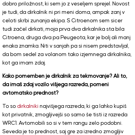
dobro priložnost, ki sem jo z veseljem sprejel. Novost
je tudi, da dirkalnik ni pri meni doma, ampak zanj v
celoti skrbi zunanja ekipa. S Citroenom sem sicer
tudi začel dirkati, moja prva dva dirkalnika sta bila
Citroena, druga dva pa Peugeota, kar je bolj ali manj
enaka znamka. Niti v sanjah pa si nisem predstavljal,
da bom sedel za volanom tako izjemnega dirkalnika,
kot ga imam zdaj.
Kako pomemben je dirkalnik za tekmovanje? Ali to,
da imaš zdaj vozilo višjega razreda, pomeni
avtomatsko prednost?
To so
dirkalniki
najvišjega razreda, ki ga lahko kupiš
kot privatnik, zmogljivejši so samo še tisti iz razreda
WRC1. Avtomobili so si v tem rangu zelo podobni.
Seveda je to prednost, saj gre za izredno zmogljiv