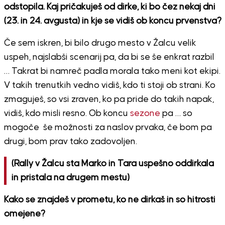
odstopila. Kaj pričakuješ od dirke, ki bo čez nekaj dni
(23. in 24. avgusta) in kje se vidiš ob koncu prvenstva?
Če sem iskren, bi bilo drugo mesto v Žalcu velik
uspeh, najslabši scenarij pa, da bi se še enkrat razbil
… Takrat bi namreč padla morala tako meni kot ekipi.
V takih trenutkih vedno vidiš, kdo ti stoji ob strani. Ko
zmaguješ, so vsi zraven, ko pa pride do takih napak,
vidiš, kdo misli resno. Ob koncu
sezone
pa … so
mogoče še možnosti za naslov prvaka, če bom pa
drugi, bom prav tako zadovoljen.
(Rally v Žalcu sta Marko in Tara uspešno oddirkala
in pristala na drugem mestu)
Kako se znajdeš v prometu, ko ne dirkaš in so hitrosti
omejene?