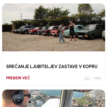
SREČANJE LJUBITELJEV ZASTAVE V KOPRU
PREBERI VEČ
< 1 MIN