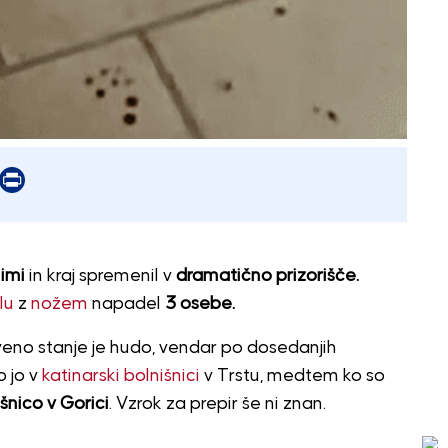
er
mail
Print
imi
in kraj spremenil v
dramatično prizorišče.
lu
z
nožem
napadel
3 osebe.
veno stanje je hudo, vendar po dosedanjih
o jo v
katinarski bolnišnici
v Trstu, medtem ko so
šnico v Gorici
. Vzrok za prepir še ni znan.