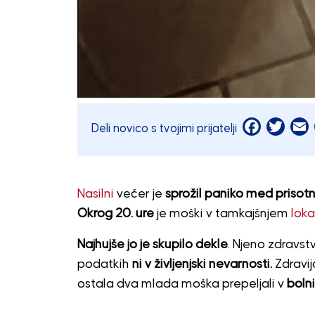
Facebook
Twitt
E
Deli novico s tvojimi prijatelji
Nasilni
večer je
sprožil paniko med prisotn
Okrog 20. ure
je moški v tamkajšnjem
loka
Najhujše jo je skupilo dekle
. Njeno zdravst
podatkih
ni v življenjski nevarnosti.
Zdravij
ostala dva mlada moška prepeljali v
bolni