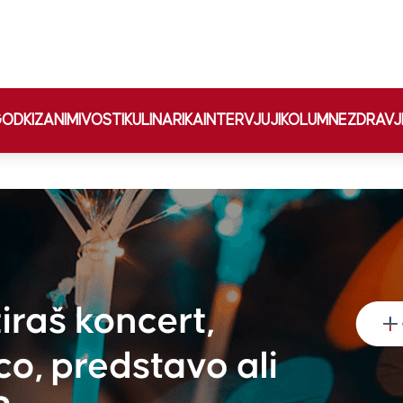
ODKI
ZANIMIVOSTI
KULINARIKA
INTERVJUJI
KOLUMNE
ZDRAVJ