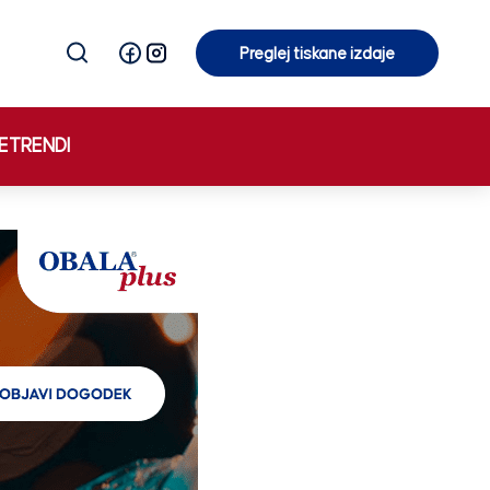
Preglej tiskane izdaje
Preglej tiskane izdaje
E
TRENDI