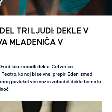
L TRI LJUDI: DEKLE V
VA MLADENIČA V
u Gradišča zabodli dekle. Četverica
 Teatro, ko naj bi se vnel prepir. Eden izmed
i tedaj povlekel ven nož in zabodel dekle ter nato
inoči.