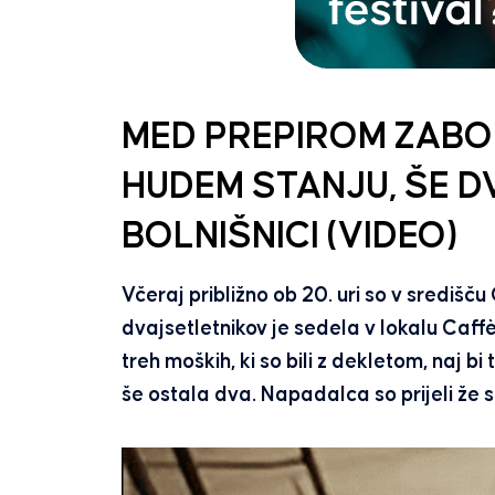
MED PREPIROM ZABODE
HUDEM STANJU, ŠE D
BOLNIŠNICI (VIDEO)
Včeraj približno ob 20. uri so v središč
dvajsetletnikov je sedela v lokalu Caffè
treh moških, ki so bili z dekletom, naj b
še ostala dva. Napadalca so prijeli že s