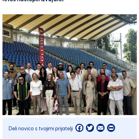
Facebook
Twitter
Email
Print
Deli novico s tvojimi prijatelji