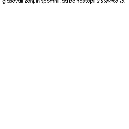
glasovali zanj, in spomnil, da bo nastopil
s številko 13.