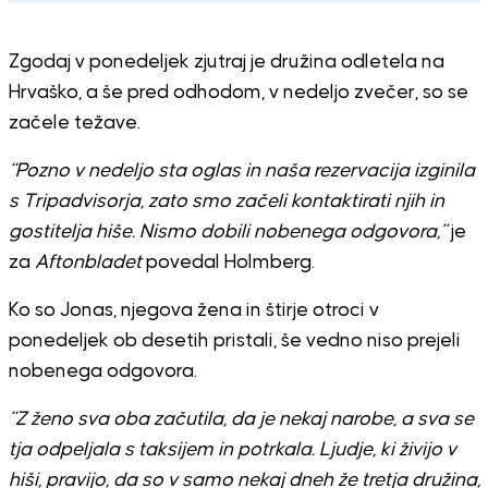
Zgodaj v ponedeljek zjutraj je družina odletela na
Hrvaško, a še pred odhodom, v nedeljo zvečer, so se
začele težave.
“Pozno v nedeljo sta oglas in naša rezervacija izginila
s Tripadvisorja, zato smo začeli kontaktirati njih in
gostitelja hiše. Nismo dobili nobenega odgovora,”
je
za
Aftonbladet
povedal Holmberg.
Ko so Jonas, njegova žena in štirje otroci v
ponedeljek ob desetih pristali, še vedno niso prejeli
nobenega odgovora.
“Z ženo sva oba začutila, da je nekaj narobe, a sva se
tja odpeljala s taksijem in potrkala. Ljudje, ki živijo v
hiši, pravijo, da so v samo nekaj dneh že tretja družina,