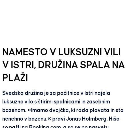
NAMESTO V LUKSUZNI VILI
V ISTRI, DRUŽINA SPALA NA
PLAŽI
Švedska družina je za počitnice v Istri najela
luksuzno vilo s štirimi spalnicami in zasebnim
bazenom. »Imamo dvojčka, ki rada plavata in sta
nenehno v bazenu,« pravi Jonas Holmberg. Hišo
so našli na Booking.com, a so se po nasvetu