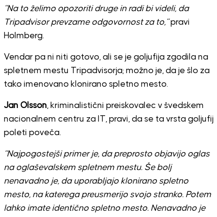
“Na to želimo opozoriti druge in radi bi videli, da
Tripadvisor prevzame odgovornost za to,”
pravi
Holmberg.
Vendar pa ni niti gotovo, ali se je goljufija zgodila na
spletnem mestu Tripadvisorja; možno je, da je šlo za
tako imenovano klonirano spletno mesto.
Jan Olsson
, kriminalistični preiskovalec v švedskem
nacionalnem centru za IT, pravi, da se ta vrsta goljufij
poleti poveča.
“Najpogostejši primer je, da preprosto objavijo oglas
na oglaševalskem spletnem mestu. Še bolj
nenavadno je, da uporabljajo klonirano spletno
mesto, na katerega preusmerijo svojo stranko. Potem
lahko imate identično spletno mesto. Nenavadno je