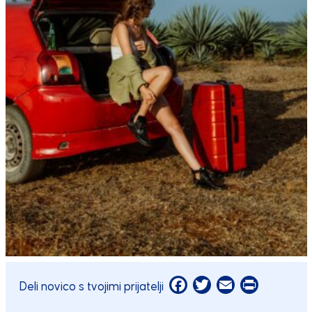
Facebook
Twitter
Email
Print
Deli novico s tvojimi prijatelji