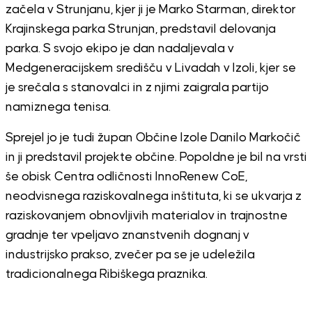
začela v Strunjanu, kjer ji je Marko Starman, direktor
Krajinskega parka Strunjan, predstavil delovanja
parka. S svojo ekipo je dan nadaljevala v
Medgeneracijskem središču v Livadah v Izoli, kjer se
je srečala s stanovalci in z njimi zaigrala partijo
namiznega tenisa.
Sprejel jo je tudi župan Občine Izole Danilo Markočič
in ji predstavil projekte občine. Popoldne je bil na vrsti
še obisk Centra odličnosti InnoRenew CoE,
neodvisnega raziskovalnega inštituta, ki se ukvarja z
raziskovanjem obnovljivih materialov in trajnostne
gradnje ter vpeljavo znanstvenih dognanj v
industrijsko prakso, zvečer pa se je udeležila
tradicionalnega Ribiškega praznika.