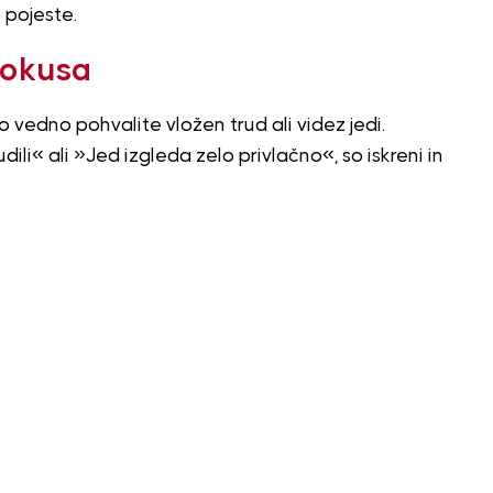
 pojeste.
 okusa
 vedno pohvalite vložen trud ali videz jedi.
udili« ali »Jed izgleda zelo privlačno«, so iskreni in