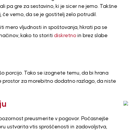
 pa gre za sestavino, ki je sicer ne jemo. Takšne
, če vemo, da se je gostitelj zelo potrudil.
 mero vljudnosti in spoštovanja, hkrati pa se
načinov, kako to storiti
diskretno
in brez slabe
šo porcijo. Tako se izognete temu, da bi hrana
te prostor za morebitno dodatno razlago, da niste
ju
 pozornost preusmerite v pogovor. Počasnejše
u ustvarita vtis sproščenosti in zadovoljstva,