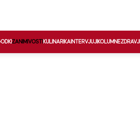
ODKI
ZANIMIVOSTI
KULINARIKA
INTERVJUJI
KOLUMNE
ZDRAVJ