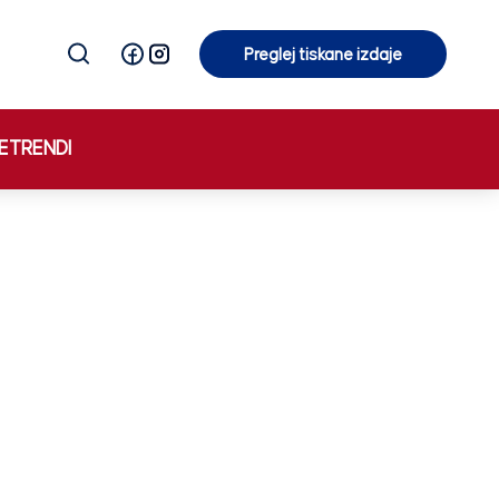
Preglej tiskane izdaje
Preglej tiskane izdaje
E
TRENDI