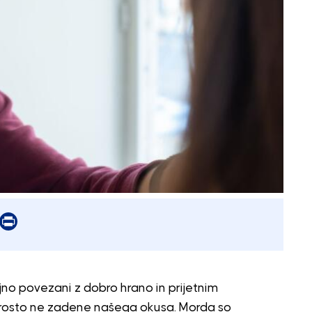
er
mail
Print
no povezani z dobro hrano in prijetnim
eprosto ne zadene našega okusa. Morda so