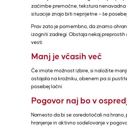
začimbe premočne, tekstura nenavadna ali
situacije znajo biti neprijetne – še posebej
Prav zato je pomembno, da znamo ohraniti
izogniti zadregi. Obstaja nekaj preprostih 
vesti.
Manj je včasih več
Če imate možnost izbire, si naložite manj
ostajala na krožniku, obenem pa si pusti
posebej lačni.
Pogovor naj bo v ospred
Namesto da bi se osredotočali na hrano,
hranjenje in aktivno sodelovanje v pogovor