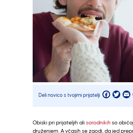
Facebook
Twitt
E
Deli novico s tvojimi prijatelji
Obiski pri prijateljih ali
sorodnikih
so običaj
druženjem. A včasih se zgodi, da jed pr