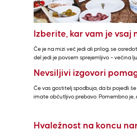
Izberite, kar vam je vsaj
Če je na mizi več jedi ali prilog, se osredot
del jedi je povsem sprejemljivo – večina lju
Nevsiljivi izgovori poma
Če vas gostitelj spodbuja, da bi pojedli še
imate občutljivo prebavo. Pomembno je, d
Hvaležnost na koncu nar