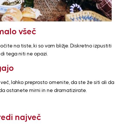
 malo všeč
očite na tiste, ki so vam bližje. Diskretno izpustiti
di tega niti ne opazi.
gajo
 več, lahko preprosto omenite, da ste že siti ali da
a ostanete mirni in ne dramatizirate.
edi največ