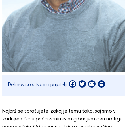
Facebook
Twitter
Email
Print
Deli novico s tvojimi prijatelji
Najbrž se sprašujete, zakaj je temu tako, saj smo v
zadnjem času priča zanimivim gibanjem cen na trgu
nepremičnin. Odgovor se skriva v vedno večjem