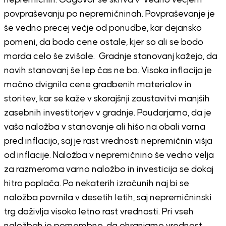
povpraševanju po nepremičninah. Povpraševanje je
še vedno precej večje od ponudbe, kar dejansko
pomeni, da bodo cene ostale, kjer so ali se bodo
morda celo še zvišale. Gradnje stanovanj kažejo, da
novih stanovanj še lep čas ne bo. Visoka inflacija je
močno dvignila cene gradbenih materialov in
storitev, kar se kaže v skorajšnji zaustavitvi manjših
zasebnih investitorjev v gradnje. Poudarjamo, da je
vaša naložba v stanovanje ali hišo na obali varna
pred inflacijo, saj je rast vrednosti nepremičnin višja
od inflacije. Naložba v nepremičnino še vedno velja
za razmeroma varno naložbo in investicija se dokaj
hitro poplača. Po nekaterih izračunih naj bi se
naložba povrnila v desetih letih, saj nepremičninski
trg doživlja visoko letno rast vrednosti. Pri vseh
naložbah je pomembno, da ohranjamo vrednost