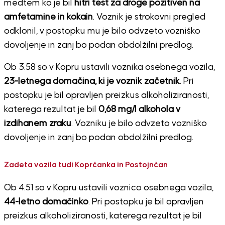
medtem ko je bil
hitri test za droge pozitiven na
amfetamine in kokain
. Voznik je strokovni pregled
odklonil, v postopku mu je bilo odvzeto vozniško
dovoljenje in zanj bo podan obdolžilni predlog.
Ob 3.58 so v Kopru ustavili voznika osebnega vozila,
23-letnega domačina, ki je voznik začetnik
. Pri
postopku je bil opravljen preizkus alkoholiziranosti,
katerega rezultat je bil
0,68 mg/l alkohola v
izdihanem zraku
. Vozniku je bilo odvzeto vozniško
dovoljenje in zanj bo podan obdolžilni predlog.
Zadeta vozila tudi Koprčanka in Postojnčan
Ob 4.51 so v Kopru ustavili voznico osebnega vozila,
44-letno domačinko
. Pri postopku je bil opravljen
preizkus alkoholiziranosti, katerega rezultat je bil