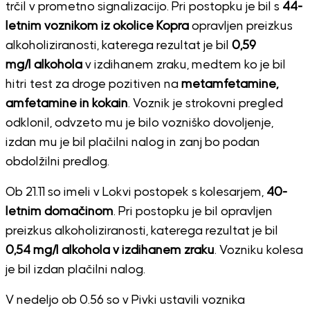
trčil v prometno signalizacijo. Pri postopku je bil s
44-
letnim voznikom iz okolice Kopra
opravljen preizkus
alkoholiziranosti, katerega rezultat je bil
0,59
mg/l alkohola
v izdihanem zraku, medtem ko je bil
hitri test za droge pozitiven na
metamfetamine,
amfetamine in kokain
. Voznik je strokovni pregled
odklonil, odvzeto mu je bilo vozniško dovoljenje,
izdan mu je bil plačilni nalog in zanj bo podan
obdolžilni predlog.
Ob 21.11 so imeli v Lokvi postopek s kolesarjem,
40-
letnim domačinom
. Pri postopku je bil opravljen
preizkus alkoholiziranosti, katerega rezultat je bil
0,54 mg/l alkohola v izdihanem zraku
. Vozniku kolesa
je bil izdan plačilni nalog.
V nedeljo ob 0.56 so v Pivki ustavili voznika