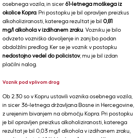
osebnega vozila, in sicer
61-letnega moškega iz
okolice Kopra
. Pri postopku je bil opravljen preizkus
alkoholiziranosti, katerega rezultat je bil
0,81
mg/l alkohola v izdihanem zraku
. Vozniku je bilo
odvzeto vozniško dovoljenje in zanj bo podan
obdolžilni predlog. Ker se je voznik v postopku
nedostojno vedel do policistov
, mu je bil izdan
plačilni nalog.
Voznik pod vplivom drog
Ob 2.30 so v Kopru ustavili voznika osebnega vozila,
in sicer 36-letnega državljana Bosne in Hercegovine,
z urejenim bivanjem na območju Kopra. Pri postopku
je bil opravljen preizkus alkoholiziranosti, katerega
rezultat je bil 0,03 mg/l alkohola v izdihanem zraku,