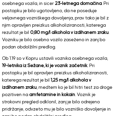
osebnega vozila, in sicer
23-letnega domačina
. Pri
postopku je bilo ugotovljeno, da ne poseduje
veljavnega vozniškega dovoljenja, prav tako je bil z
njim opravljen preizkus alkoholiziranosti, katerega
rezultat je bil
0,80 mg/l alkohola v izdihanem zraku
.
Vozniku je bilo osebno vozilo zaseženo in zanj bo
podan obdolžilni predlog.
Ob 1.19 so v Kopru ustavili voznika osebnega vozila,
19-letnika iz Sežane, ki je voznik začetnik
. Pri
postopku je bil opravljen preizkus alkoholiziranosti,
katerega rezultat je bil
1,25 mg/l alkohola v
izdihanem zraku
, medtem ko je bil hitri test za droge
pozitiven na
amfetamine in kokain
. Voznik je
strokovni pregled odklonil, zanj je bilo odrejeno
pridržanje, odvzeto mu je bilo vozniško dovoljenje in