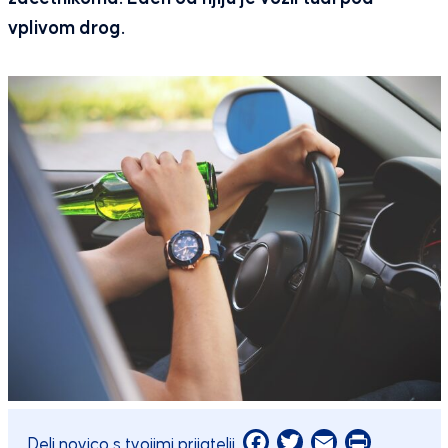
vplivom drog.
Facebook
Twitter
Email
Print
Deli novico s tvojimi prijatelji