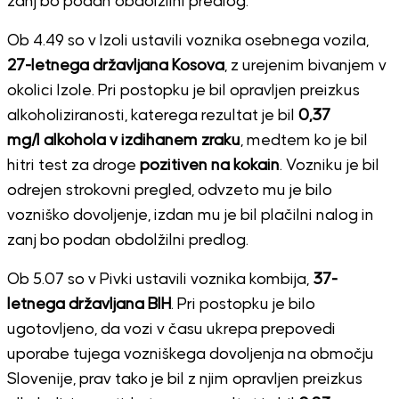
zanj bo podan obdolžilni predlog.
Ob 4.49 so v Izoli ustavili voznika osebnega vozila,
27-letnega državljana Kosova
, z urejenim bivanjem v
okolici Izole. Pri postopku je bil opravljen preizkus
alkoholiziranosti, katerega rezultat je bil
0,37
mg/l alkohola v izdihanem zraku
, medtem ko je bil
hitri test za droge
pozitiven na kokain
. Vozniku je bil
odrejen strokovni pregled, odvzeto mu je bilo
vozniško dovoljenje, izdan mu je bil plačilni nalog in
zanj bo podan obdolžilni predlog.
Ob 5.07 so v Pivki ustavili voznika kombija,
37-
letnega državljana BIH
. Pri postopku je bilo
ugotovljeno, da vozi v času ukrepa prepovedi
uporabe tujega vozniškega dovoljenja na območju
Slovenije, prav tako je bil z njim opravljen preizkus