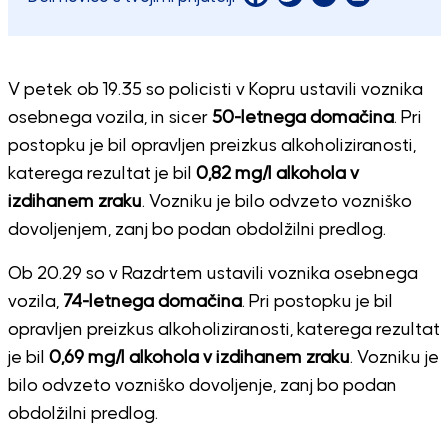
V petek ob 19.35 so policisti v Kopru ustavili voznika
osebnega vozila, in sicer
50-letnega domačina
. Pri
postopku je bil opravljen preizkus alkoholiziranosti,
katerega rezultat je bil
0,82 mg/l alkohola v
izdihanem zraku
. Vozniku je bilo odvzeto vozniško
dovoljenjem, zanj bo podan obdolžilni predlog.
Ob 20.29 so v Razdrtem ustavili voznika osebnega
vozila,
74-letnega domačina
. Pri postopku je bil
opravljen preizkus alkoholiziranosti, katerega rezultat
je bil
0,69 mg/l alkohola v izdihanem zraku
. Vozniku je
bilo odvzeto vozniško dovoljenje, zanj bo podan
obdolžilni predlog.