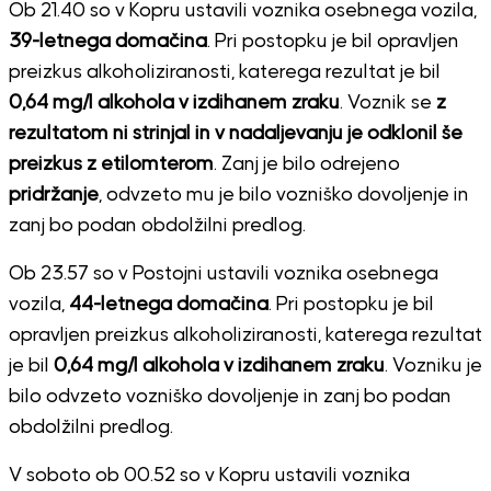
Ob 21.40 so v Kopru ustavili voznika osebnega vozila,
39-letnega domačina
. Pri postopku je bil opravljen
preizkus alkoholiziranosti, katerega rezultat je bil
0,64 mg/l alkohola v izdihanem zraku
. Voznik se
z
rezultatom ni strinjal in v nadaljevanju je odklonil še
preizkus z etilomterom
. Zanj je bilo odrejeno
pridržanje
, odvzeto mu je bilo vozniško dovoljenje in
zanj bo podan obdolžilni predlog.
Ob 23.57 so v Postojni ustavili voznika osebnega
vozila,
44-letnega domačina
. Pri postopku je bil
opravljen preizkus alkoholiziranosti, katerega rezultat
je bil
0,64 mg/l alkohola v izdihanem zraku
. Vozniku je
bilo odvzeto vozniško dovoljenje in zanj bo podan
obdolžilni predlog.
V soboto ob 00.52 so v Kopru ustavili voznika