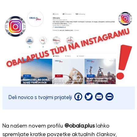
Facebook
Twitter
Email
Print
Deli novico s tvojimi prijatelji
Na našem novem profilu
@obala.plus
lahko
spremljate kratke povzetke aktualnih člankov,