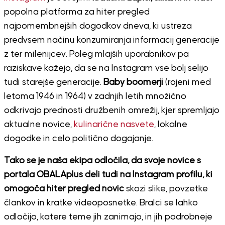
popolna platforma za hiter pregled
najpomembnejših dogodkov dneva, ki ustreza
predvsem načinu konzumiranja informacij generacije
z ter milenijcev. Poleg mlajših uporabnikov pa
raziskave kažejo, da se na Instagram vse bolj selijo
tudi starejše generacije.
Baby boomerji
(rojeni med
letoma 1946 in 1964) v zadnjih letih množično
odkrivajo prednosti družbenih omrežij, kjer spremljajo
aktualne novice,
kulinarične nasvete
, lokalne
dogodke in celo politično dogajanje.
Tako se je naša ekipa odločila, da svoje novice s
portala OBALAplus deli tudi na Instagram profilu, ki
omogoča hi
ter pregled novic
skozi slike, povzetke
člankov in kratke videoposnetke. Bralci se lahko
odločijo, katere teme jih zanimajo, in jih podrobneje