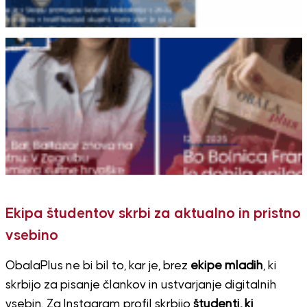
Ekipa študentov skrbi za aktualno in pristno
vsebino
ObalaPlus ne bi bil to, kar je, brez
ekipe mladih
, ki
skrbijo za pisanje člankov in ustvarjanje digitalnih
vsebin. Za Instagram profil skrbijo
študenti, ki