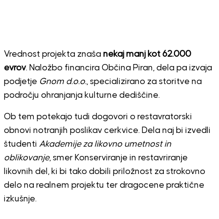
Vrednost projekta znaša
nekaj manj kot 62.000
evrov
. Naložbo financira Občina Piran, dela pa izvaja
podjetje
Gnom d.o.o.
, specializirano za storitve na
področju ohranjanja kulturne dediščine.
Ob tem potekajo tudi dogovori o restavratorski
obnovi notranjih poslikav cerkvice. Dela naj bi izvedli
študenti
Akademije za likovno umetnost in
oblikovanje
, smer Konserviranje in restavriranje
likovnih del, ki bi tako dobili priložnost za strokovno
delo na realnem projektu ter dragocene praktične
izkušnje.