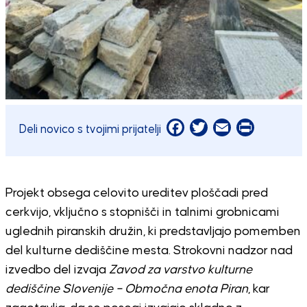
Facebook
Twitter
Email
Print
Deli novico s tvojimi prijatelji
Projekt obsega celovito ureditev ploščadi pred
cerkvijo, vključno s stopnišči in talnimi grobnicami
uglednih piranskih družin, ki predstavljajo pomemben
del kulturne dediščine mesta. Strokovni nadzor nad
izvedbo del izvaja
Zavod za varstvo kulturne
dediščine Slovenije – Območna enota Piran
, kar