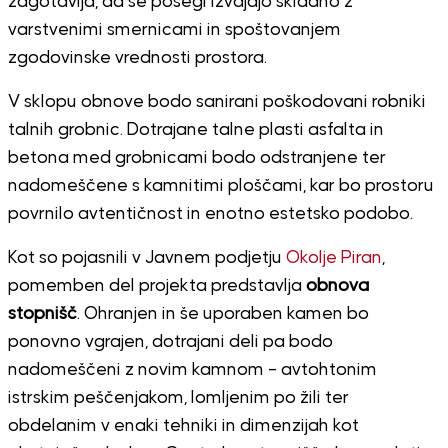
zagotavlja, da se posegi izvajajo skladno z
varstvenimi smernicami in spoštovanjem
zgodovinske vrednosti prostora.
V sklopu obnove bodo sanirani poškodovani robniki
talnih grobnic. Dotrajane talne plasti asfalta in
betona med grobnicami bodo odstranjene ter
nadomeščene s kamnitimi ploščami, kar bo prostoru
povrnilo avtentičnost in enotno estetsko podobo.
Kot so pojasnili v Javnem podjetju
Okolje Piran
,
pomemben del projekta predstavlja
obnova
stopnišč
. Ohranjen in še uporaben kamen bo
ponovno vgrajen, dotrajani deli pa bodo
nadomeščeni z novim kamnom – avtohtonim
istrskim peščenjakom, lomljenim po žili ter
obdelanim v enaki tehniki in dimenzijah kot